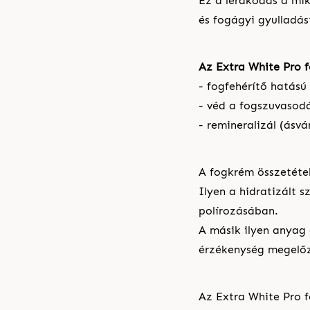
Ez a lerakódás a mi
és fogágyi gyulladás
Az Extra White Pro f
- fogfehérítő hatású 
- véd a fogszuvasodá
- remineralizál (ásvá
A fogkrém összetéte
Ilyen a hidratizált 
polírozásában.
A másik ilyen anyag 
érzékenység megelőz
Az Extra White Pro 