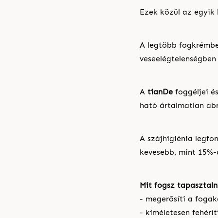
Ezek közül az egyik
A legtöbb fogkrémbe
veseelégtelenségben 
A
tianDe
foggéljei é
ható ártalmatlan ab
A szájhigiénia legfo
kevesebb, mint 15%-
Mit fogsz tapasztal
- megerősíti a fogak
- kíméletesen fehérí