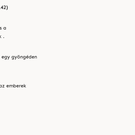
142)
s a
 .
mi egy gyöngéden
 az emberek