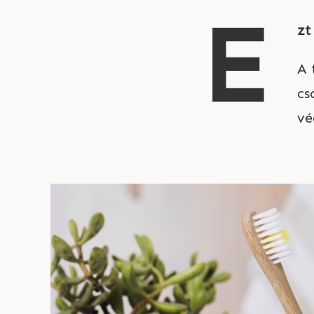
E
zt
A 
cs
vé