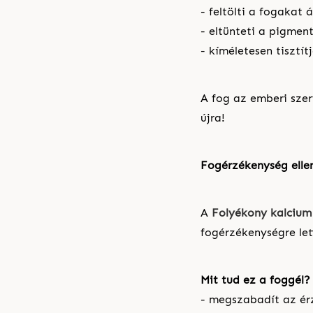
- feltölti a fogakat
- eltünteti a pigmen
- kíméletesen tisztít
A fog az emberi sze
újra!
Fogérzékenység elle
A
Folyékony kalcium
fogérzékenységre lett
Mit tud ez a foggél?
- megszabadít az érz