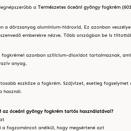
 legnépszerűbb a
Természetes óceáni gyöngy fogkrém (60
n a dörzsanyag alumínium-hidroxid. Ez azonban veszélye
szenvedő emberekre nézve. Több országban be is tiltották
s fogkrémei azonban szilícium-dioxidot tartalmaznak, a
razív anyag.
ntosabb eszköze a fogkrém. Szájvizet, esetleg fogselymet
a használ.
ni az óceáni gyöngy fogkrém tartós használatával?
at
ti a fogzománcot anélkül, hogy megsértené azt