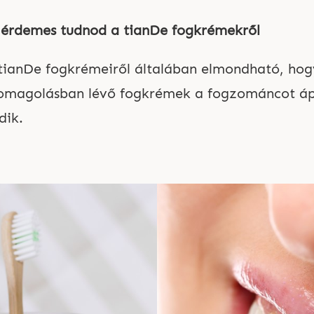
 érdemes tudnod a tianDe fogkrémekr
ő
l
tianDe fogkrémeiről általában elmondható, hog
omagolásban lévő fogkrémek a fogzománcot ápol
dik.