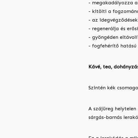
- megakadályozza a 
- kitölti a fogzománc
- az idegvégződések
- regenerálja és erős
- gyöngéden eltávolí
- fogfehérítő hatású
Kávé, tea, dohányzás
Szintén kék csomago
A szájüreg helytelen
sárgás-barnás lerak