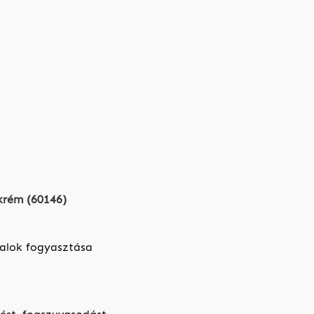
krém (60146)
talok fogyasztása