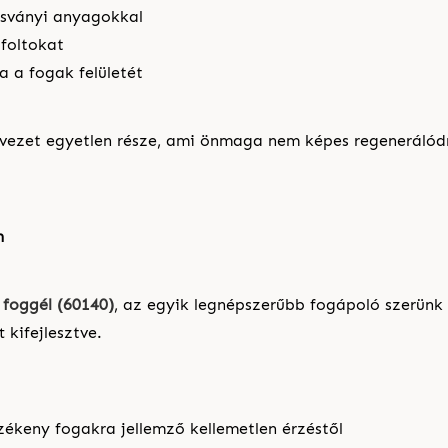
 ásványi anyagokkal
tfoltokat
ja a fogak felületét
rvezet egyetlen része, ami önmaga nem képes regenerálódn
n
 foggél (60140)
, az egyik legnépszerűbb fogápoló szerünk 
 kifejlesztve.
ékeny fogakra jellemző kellemetlen érzéstől