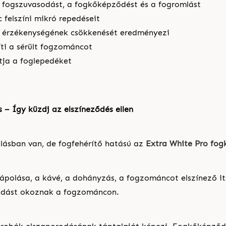
fogszuvasodást, a fogkőképződést és a fogromlást
 felszíni mikró repedéseit
 érzékenységének csökkenését eredményezi
íti a sérült fogzománcot
tja a foglepedéket
 – Így küzdj az elszínez
ő
d
é
s ellen
lásban van, de fogfehérítő hatású az
Extra White Pro fog
 ápolása, a kávé, a dohányzás, a fogzománcot elszínező i
ódást okoznak a fogzománcon.