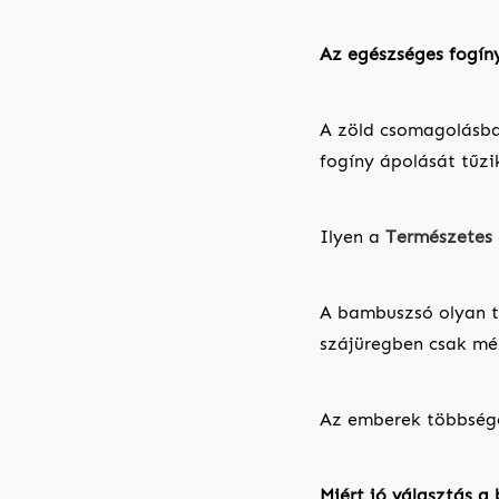
Az egészséges fogín
A zöld csomagolásba
fogíny ápolását tűzik
Ilyen a
Természetes 
A bambuszsó olyan t
szájüregben csak mé
Az emberek többsége
Miért jó választás 