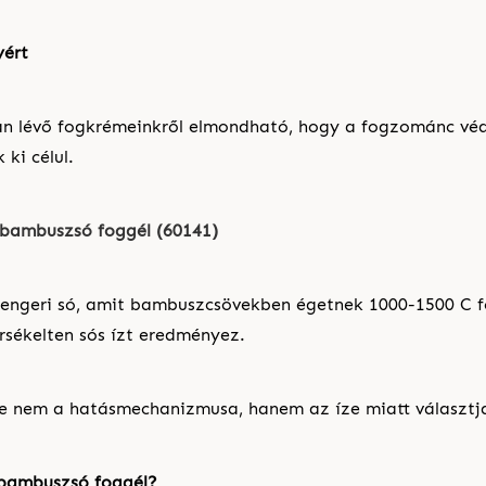
yért
n lévő fogkrémeinkről elmondható, hogy a fogzománc véd
 ki célul.
bambuszsó foggél (60141)
engeri só, amit bambuszcsövekben égetnek 1000-1500 C f
rsékelten sós ízt eredményez.
 nem a hatásmechanizmusa, hanem az íze miatt választja
a bambuszsó foggél?