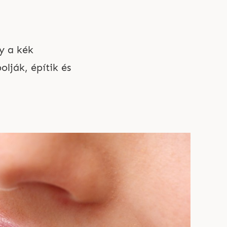
y a kék
ják, építik és