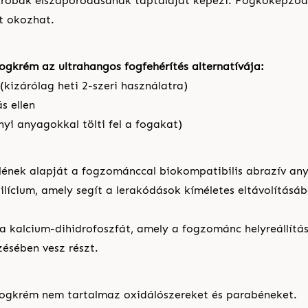
krobák elszaporodásának táptalaját képezi. Fogkőképződ
t okozhat.
ogkrém az ultrahangos fogfehérítés alternatívája:
(kizárólag heti 2-szeri használatra)
s ellen
nyi anyagokkal tölti fel a fogakat)
lének alapját a fogzománccal biokompatibilis abrazív an
szilícium, amely segít a lerakódások kíméletes eltávolítás
a kalcium-dihidrofoszfát, amely a fogzománc helyreállítá
ésében vesz részt.
fogkrém nem tartalmaz oxidálószereket és parabéneket.