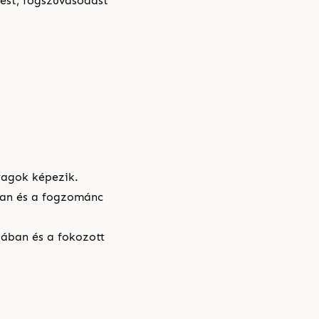
ést, fogszuvasodást
yagok képezik.
ában és a fogzománc
sában és a fokozott