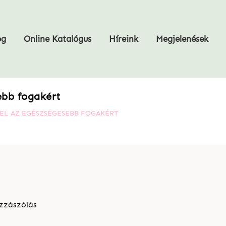
og
Online Katalógus
Híreink
Megjelenések
ebb fogakért
EL AZ EGÉSZSÉGESEBB FOGAKÉRT
zzászólás