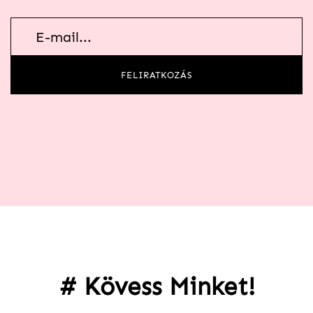
Hírlevél
feliratkozás
FELIRATKOZÁS
# Kövess Minket!