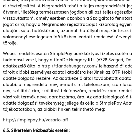
el részteljesítést. A Megrendelő tehát a teljes megrendelését jo
átvenni, illetőleg természetesen jogában áll azt teljes egészéb
visszautasítani, amely esetben azonban a Szolgáltató fennta
jogot arra, hogy a Megrendelő regisztrációját kizárólag egyén
alapján, saját hatáskörben, azonnali hatállyal megszüntesse, i
valamennyi esetlegesen idő közben leadott rendelését érvényte
törölje.
Webes rendelés esetén SimplePay bankkártyás fizetés esetén 
tudomásul veszi, hogy a tianDe Hungary Kft. (6728 Szeged, Do
adatkezelő által a
http://tiandehungary.com/
felhasználói ad
tárolt alábbi személyes adatai átadásra kerülnek az OTP Mobil
adatfeldolgozó részére. Az adatkezelő által továbbított adato
alábbi: a megrendelői név, e-mail cím, telefonszám, számlázási
név, szállítási cím, szállítási telefonszám, rendelésszám, rende
vásárolt termék neve, darabszáma, ára. Az adatfeldolgozó ált
adatfeldolgozási tevékenység jellege és célja a SimplePay Ada
tájékoztatóban, az alábbi linken tekinthető meg:
http://simplepay.hu/vasarlo-aff
6.5. Sikertelen kézbesítés esetén: