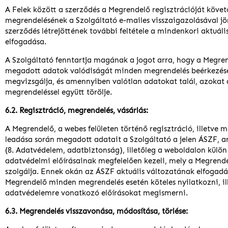
A Felek között a szerződés a Megrendelő regisztrációját követ
megrendelésének a Szolgáltató e-mailes visszaigazolásával jön
szerződés létrejöttének további feltétele a mindenkori aktuál
elfogadása.
A Szolgáltató fenntartja magának a jogot arra, hogy a Megren
megadott adatok valódiságát minden megrendelés beérkezés
megvizsgálja, és amennyiben valótlan adatokat talál, azokat 
megrendeléssel együtt törölje.
6.2. Regisztráció, megrendelés, vásárlás:
A Megrendelő, a webes felületen történő regisztráció, illetve 
leadása során megadott adatait a Szolgáltató a jelen ÁSZF, a
(8. Adatvédelem, adatbiztonság), illetőleg a weboldalon külön
adatvédelmi előírásainak megfelelően kezeli, mely a Megrend
szolgálja. Ennek okán az ÁSZF aktuális változatának elfogadá
Megrendelő minden megrendelés esetén köteles nyilatkozni, il
adatvédelemre vonatkozó előírásokat megismerni.
6.3. Megrendelés visszavonása, módosítása, törlése: