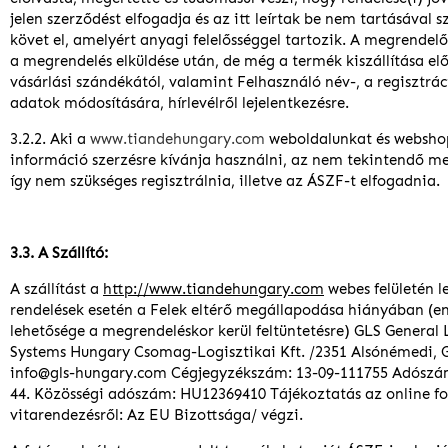
jelen szerződést elfogadja és az itt leírtak be nem tartásával 
követ el, amelyért anyagi felelősséggel tartozik. A megrendel
a megrendelés elküldése után, de még a termék kiszállítása előt
vásárlási szándékától, valamint Felhasználó név-, a regisztráci
adatok módosítására, hírlevélről lejelentkezésre.
3.2.2. Aki a
www.tiandehungary.com
weboldalunkat és websho
információ szerzésre kívánja használni, az nem tekintendő m
így nem szükséges regisztrálnia, illetve az ÁSZF-t elfogadnia.
3.3. A Szállító:
A szállítást a
http://www.tiandehungary.com
webes felületén l
rendelések esetén a Felek eltérő megállapodása hiányában (en
lehetősége a megrendeléskor kerül feltüntetésre) GLS General 
Systems Hungary Csomag-Logisztikai Kft. /2351 Alsónémedi, G
info@gls-hungary.com Cégjegyzékszám: 13-09-111755 Adószá
44. Közösségi adószám: HU12369410 Tájékoztatás az online f
vitarendezésről: Az EU Bizottsága/ végzi.