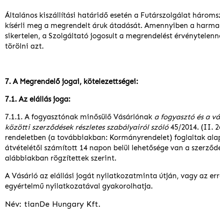
Általános kiszállítási határidő esetén a Futárszolgálat háro
kísérli meg a megrendelt áruk átadását. Amennyiben a harma
sikertelen, a Szolgáltató jogosult a megrendelést érvénytelenne
törölni azt.
7. A Megrendelő jogai, kötelezettségei:
7.1. Az elállás joga:
7.1.1. A fogyasztónak minősülő Vásárlónak
a fogyasztó és a vá
közötti szerződések részletes szabályairól szóló
45/2014. (II. 2
rendeletben (a továbbiakban: Kormányrendelet) foglaltak ala
átvételétől számított 14 napon belül lehetősége van a szerződés
alábbiakban rögzítettek szerint.
A Vásárló az elállási jogát nyilatkozatminta útján, vagy az e
egyértelmű nyilatkozatával gyakorolhatja.
Név: tianDe Hungary Kft.