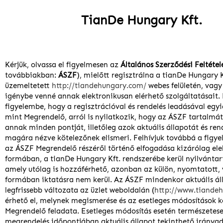
TianDe Hungary Kft.
Kérjük, olvassa el figyelmesen az
Általános Szerződési Feltétel
továbbiakban:
ÁSZF
), mielőtt regisztrálna a tianDe Hungary K
üzemeltetett
http://tiandehungary.com/
webes felületén, vagy
igénybe venné annak elektronikusan elérhető szolgáltatásait. 
figyelembe, hogy a regisztrációval és rendelés leadásával egyi
mint Megrendelő, arról is nyilatkozik, hogy az ÁSZF tartalmá
annak minden pontját, illetőleg azok aktuális állapotát és ren
magára nézve kötelezőnek elismeri. Felhívjuk továbbá a figye
az ÁSZF Megrendelő részéről történő elfogadása kizárólag ele
formában, a tianDe Hungary Kft. rendszerébe kerül nyilvántart
amely utólag is hozzáférhető, azonban az külön, nyomtatott,
formában iktatásra nem kerül. Az ÁSZF mindenkor aktuális ál
legfrissebb változata az üzlet weboldalán (
http://www.tiande
érhető el, melynek megismerése és az esetleges módosítások k
Megrendelő feladata. Esetleges módosítás esetén természetes
megrendelés időpontjában aktuális állapot tekinthető iránya