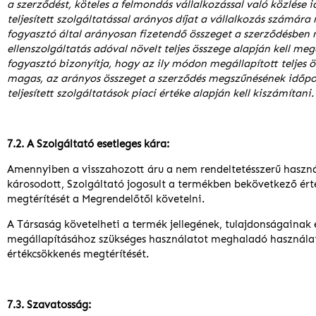
a szerződést, köteles a felmondás vállalkozással való közlése 
teljesített szolgáltatással arányos díjat a vállalkozás számára
fogyasztó által arányosan fizetendő összeget a szerződésben 
ellenszolgáltatás adóval növelt teljes összege alapján kell meg
fogyasztó bizonyítja, hogy az ily módon megállapított teljes ö
magas, az arányos összeget a szerződés megszűnésének időpo
teljesített szolgáltatások piaci értéke alapján kell kiszámítani.
7.2. A Szolgáltató esetleges kára:
Amennyiben a visszahozott áru a nem rendeltetésszerű haszn
károsodott, Szolgáltató jogosult a termékben bekövetkező ér
megtérítését a Megrendelőtől követelni.
A Társaság követelheti a termék jellegének, tulajdonságaina
megállapításához szükséges használatot meghaladó használa
értékcsökkenés megtérítését.
7.3. Szavatosság: