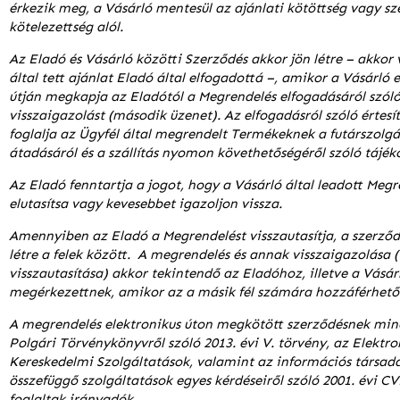
érkezik meg, a Vásárló mentesül az ajánlati kötöttség vagy sz
kötelezettség alól.
Az Eladó és Vásárló közötti Szerződés akkor jön létre – akkor 
által tett ajánlat Eladó által elfogadottá –, amikor a Vásárló 
útján megkapja az Eladótól a Megrendelés elfogadásáról szól
visszaigazolást (második üzenet). Az elfogadásról szóló értes
foglalja az Ügyfél által megrendelt Termékeknek a futárszolgá
átadásáról és a szállítás nyomon követhetőségéről szóló tájéko
Az Eladó fenntartja a jogot, hogy a Vásárló által leadott Megr
elutasítsa vagy kevesebbet igazoljon vissza.
Amennyiben az Eladó a Megrendelést visszautasítja, a szerző
létre a felek között. A megrendelés és annak visszaigazolása 
visszautasítása) akkor tekintendő az Eladóhoz, illetve a Vásá
megérkezettnek, amikor az a másik fél számára hozzáférhetőv
A megrendelés elektronikus úton megkötött szerződésnek minő
Polgári Törvénykönyvről szóló 2013. évi V. törvény, az Elektro
Kereskedelmi Szolgáltatások, valamint az információs társa
összefüggő szolgáltatások egyes kérdéseiről szóló 2001. évi C
foglaltak irányadók.