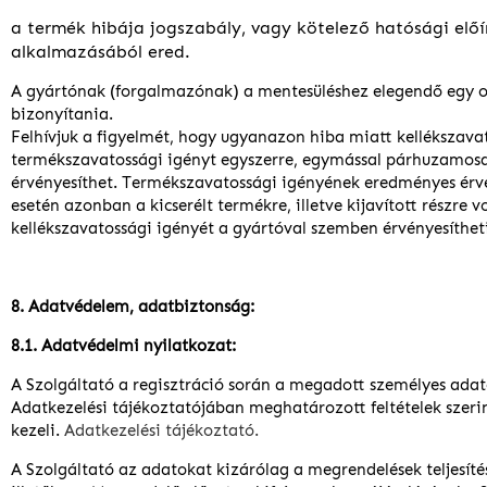
a termék hibája jogszabály, vagy kötelező hatósági előí
alkalmazásából ered.
A gyártónak (forgalmazónak) a mentesüléshez elegendő egy 
bizonyítania.
Felhívjuk a figyelmét, hogy ugyanazon hiba miatt kellékszava
termékszavatossági igényt egyszerre, egymással párhuzamo
érvényesíthet. Termékszavatossági igényének eredményes érv
esetén azonban a kicserélt termékre, illetve kijavított részre 
kellékszavatossági igényét a gyártóval szemben érvényesítheti
8. Adatvédelem, adatbiztonság:
8.1. Adatvédelmi nyilatkozat:
A Szolgáltató a regisztráció során a megadott személyes ada
Adatkezelési tájékoztatójában meghatározott feltételek szeri
kezeli.
Adatkezelési tájékoztató
.
A Szolgáltató az adatokat kizárólag a megrendelések teljesítés