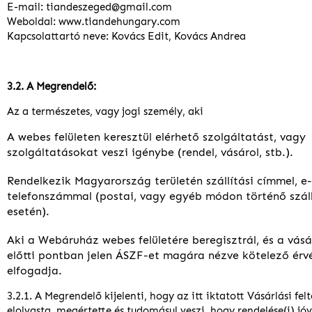
E-mail: tiandeszeged@gmail.com
Weboldal: www.tiandehungary.com
Kapcsolattartó neve: Kovács Edit, Kovács Andrea
3.2. A Megrendelő:
Az a természetes, vagy jogi személy, aki
A webes felületen keresztül elérhető szolgáltatást, vagy
szolgáltatásokat veszi igénybe (rendel, vásárol, stb.).
Rendelkezik Magyarország területén szállítási címmel, e
telefonszámmal (postai, vagy egyéb módon történő száll
esetén).
Aki a Webáruház webes felületére beregisztrál, és a vás
előtti pontban jelen ÁSZF-et magára nézve kötelező ér
elfogadja.
3.2.1. A Megrendelő kijelenti, hogy az itt iktatott Vásárlási fel
elolvasta, megértette és tudomásul veszi, hogy rendelése(i) j