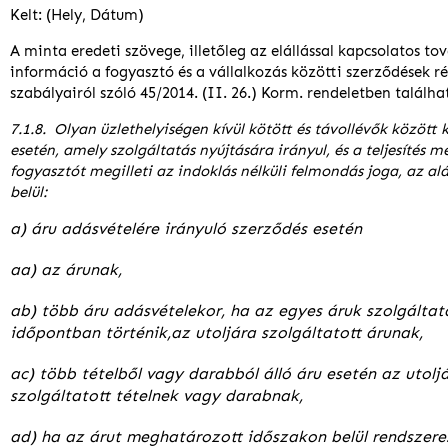
Kelt: (Hely, Dátum)
A minta eredeti szövege, illetőleg az elállással kapcsolatos to
információ a fogyasztó és a vállalkozás közötti szerződések ré
szabályairól szóló 45/2014. (II. 26.) Korm. rendeletben találha
7.1.8. Olyan üzlethelyiségen kívül kötött és távollévők között 
esetén, amely szolgáltatás nyújtására irányul, és a teljesítés 
fogyasztót megilleti az indoklás nélküli felmondás joga, az a
belül:
a) áru adásvételére irányuló szerződés esetén
aa) az árunak,
ab) több áru adásvételekor, ha az egyes áruk szolgáltat
időpontban történik,az utoljára szolgáltatott árunak,
ac) több tételből vagy darabból álló áru esetén az utolj
szolgáltatott tételnek vagy darabnak,
ad) ha az árut meghatározott időszakon belül rendszeres