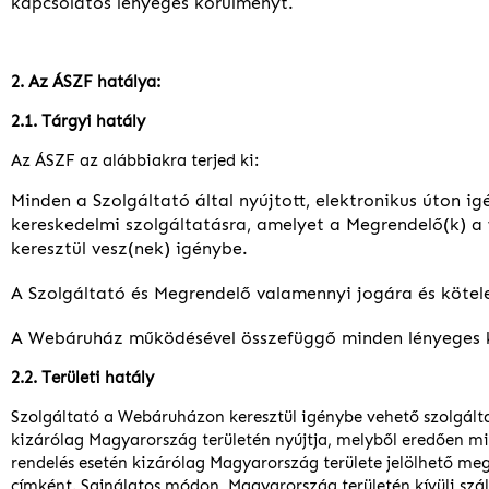
kapcsolatos lényeges körülményt.
2. Az ÁSZF hatálya:
2.1. Tárgyi hatály
Az ÁSZF az alábbiakra terjed ki:
Minden a Szolgáltató által nyújtott, elektronikus úton i
kereskedelmi szolgáltatásra, amelyet a Megrendelő(k) 
keresztül vesz(nek) igénybe.
A Szolgáltató és Megrendelő valamennyi jogára és kötel
A Webáruház működésével összefüggő minden lényeges 
2.2. Területi hatály
Szolgáltató a Webáruházon keresztül igénybe vehető szolgált
kizárólag Magyarország területén nyújtja, melyből eredően m
rendelés esetén kizárólag Magyarország területe jelölhető meg 
címként. Sajnálatos módon, Magyarország területén kívüli száll