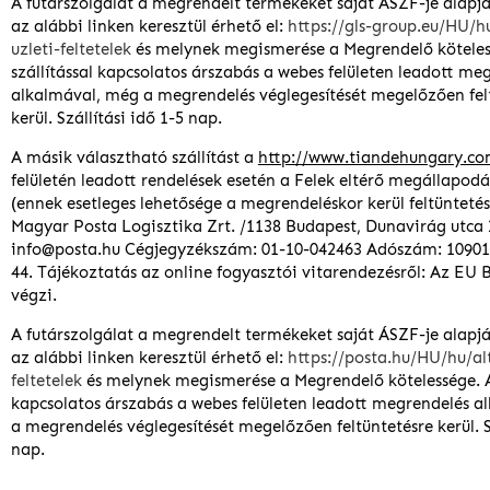
A futárszolgálat a megrendelt termékeket saját ÁSZF-je alapján
az alábbi linken keresztül érhető el:
https://gls-group.eu/HU/h
uzleti-feltetelek
és melynek megismerése a Megrendelő köteles
szállítással kapcsolatos árszabás a webes felületen leadott me
alkalmával, még a megrendelés véglegesítését megelőzően fel
kerül. Szállítási idő 1-5 nap.
A másik választható szállítást a
http://www.tiandehungary.c
felületén leadott rendelések esetén a Felek eltérő megállapo
(ennek esetleges lehetősége a megrendeléskor kerül feltünteté
Magyar Posta Logisztika Zrt. /1138 Budapest, Dunavirág utca 
info@posta.hu Cégjegyzékszám: 01-10-042463 Adószám: 10901
44. Tájékoztatás az online fogyasztói vitarendezésről: Az EU 
végzi.
A futárszolgálat a megrendelt termékeket saját ÁSZF-je alapján
az alábbi linken keresztül érhető el:
https://posta.hu/HU/hu/al
feltetelek
és melynek megismerése a Megrendelő kötelessége. A 
kapcsolatos árszabás a webes felületen leadott megrendelés a
a megrendelés véglegesítését megelőzően feltüntetésre kerül. Sz
nap.