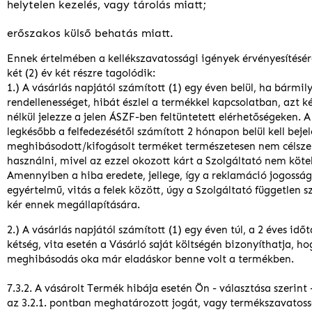
helytelen kezelés, vagy tárolás miatt;
erőszakos külső behatás miatt.
Ennek értelmében a kellékszavatossági igények érvényesítésére
két (2) év két részre tagolódik:
1.) A vásárlás napjától számított (1) egy éven belül, ha bármil
rendellenességet, hibát észlel a termékkel kapcsolatban, azt k
nélkül jelezze a jelen ÁSZF-ben feltüntetett elérhetőségeken. A
legkésőbb a felfedezésétől számított 2 hónapon belül kell bejel
meghibásodott/kifogásolt terméket természetesen nem célsze
használni, mivel az ezzel okozott kárt a Szolgáltató nem köte
Amennyiben a hiba eredete, jellege, így a reklamáció jogoss
egyértelmű, vitás a felek között, úgy a Szolgáltató független
kér ennek megállapítására.
2.) A vásárlás napjától számított (1) egy éven túl, a 2 éves id
kétség, vita esetén a Vásárló saját költségén bizonyíthatja, ho
meghibásodás oka már eladáskor benne volt a termékben.
7.3.2. A vásárolt Termék hibája esetén Ön - választása szerint 
az 3.2.1. pontban meghatározott jogát, vagy termékszavatoss