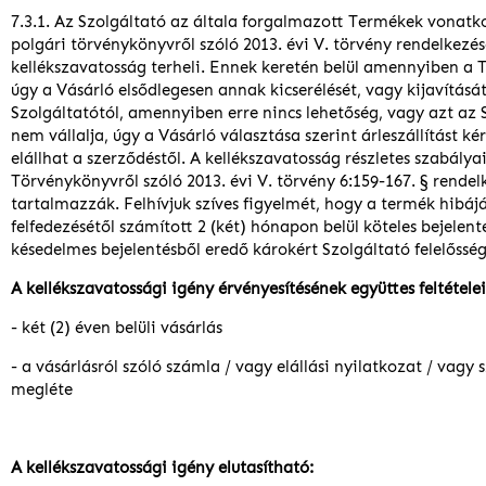
7.3.1. Az Szolgáltató az általa forgalmazott Termékek vonat
polgári törvénykönyvről szóló 2013. évi V. törvény rendelkezés
kellékszavatosság terheli. Ennek keretén belül amennyiben a 
úgy a Vásárló elsődlegesen annak kicserélését, vagy kijavítását
Szolgáltatótól, amennyiben erre nincs lehetőség, vagy azt az 
nem vállalja, úgy a Vásárló választása szerint árleszállítást ké
elállhat a szerződéstől. A kellékszavatosság részletes szabálya
Törvénykönyvről szóló 2013. évi V. törvény 6:159-167. § rendel
tartalmazzák. Felhívjuk szíves figyelmét, hogy a termék hibáj
felfedezésétől számított 2 (két) hónapon belül köteles bejelent
késedelmes bejelentésből eredő károkért Szolgáltató felelősség
A kellékszavatossági igény érvényesítésének együttes feltételei
- két (2) éven belüli vásárlás
- a vásárlásról szóló számla / vagy elállási nyilatkozat / vagy s
megléte
A kellékszavatossági igény elutasítható: