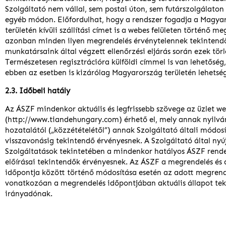
Szolgáltató nem vállal, sem postai úton, sem futárszolgálaton 
egyéb módon. Előfordulhat, hogy a rendszer fogadja a Magya
területén kívüli szállítási címet is a webes felületen történő m
azonban minden ilyen megrendelés érvénytelennek tekintendő
munkatársaink által végzett ellenőrzési eljárás során ezek törl
Természetesen regisztrációra külföldi címmel is van lehetőség, 
ebben az esetben is kizárólag Magyarország területén lehetség
2.3. Időbeli hatály
Az ÁSZF mindenkor aktuális és legfrissebb szövege az üzlet w
(http://www.tiandehungary.com) érhető el, mely annak nyilv
hozatalától („közzétételétől”) annak Szolgáltató általi módos
visszavonásig tekintendő érvényesnek. A Szolgáltató által nyú
Szolgáltatások tekintetében a mindenkor hatályos ÁSZF rende
előírásai tekintendők érvényesnek. Az ÁSZF a megrendelés és a
időpontja között történő módosítása esetén az adott megrend
vonatkozóan a megrendelés időpontjában aktuális állapot tek
irányadónak.