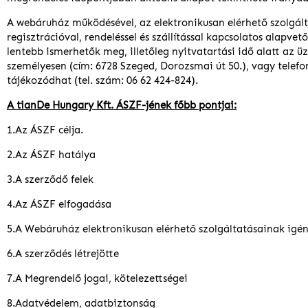
A webáruház működésével, az elektronikusan elérhető szolgált
regisztrációval, rendeléssel és szállítással kapcsolatos alapve
lentebb ismerhetők meg, illetőleg nyitvatartási idő alatt az ü
személyesen (cím: 6728 Szeged, Dorozsmai út 50.), vagy telefo
tájékozódhat (tel. szám: 06 62 424-824).
A tianDe Hungary Kft. ÁSZF-jének főbb pontjai:
1.Az ÁSZF célja.
2.Az ÁSZF hatálya
3.A szerződő felek
4.Az ÁSZF elfogadása
5.A Webáruház elektronikusan elérhető szolgáltatásainak igé
6.A szerződés létrejötte
7.A Megrendelő jogai, kötelezettségei
8.Adatvédelem, adatbiztonság