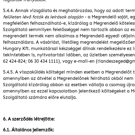
5.4.4. Annak vizsgálata és meghatározása, hogy az adott ter
felületen lévő fotók és leírások alapján
- a Megrendelő saját, eg
megfelelően felhasználható-e, kizárólag a Megrendelő köteles
Szolgáltató semmilyen felelősséggel nem tartozik abban az es
megrendelt termék nem alkalmas a Megrendelő egyedi céljain
felhasználásra. A vásárlást, illetőleg megrendelést megelőzőe
Hungary Kft. munkatársai készséggel állnak rendelkezésre ez 
tekintetében is, nyitvatartási időben, az üzletben személyesen
62 424-824; 06 30 434 1111), vagy e-mail-en (
t
iandeszeged@gm
5.4.5. A visszaküldés költségei minden esetben a Megrendelőt t
amennyiben az átvétel a Megrendelőnek felróható okból nem 
Szolgáltató kizárólag abban az esetben vállalja a csomag újra 
amennyiben az ezzel kapcsolatban jelentkező költségeket a M
Szolgáltató számára előre elutalja.
6. A szerződés létrejötte:
6.1. Általános jellemzők: