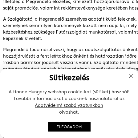
illetőleg a Megrendelő előzetes, kifejezett hozzájárulásával a 
saját promóciós, valamint reklámtevékenysége keretében haszn
A Szolgáltató, a Megrendelő személyes adatait külső feleknek
személynek semmilyen körülmények között nem adja ki, mely a
kézbesítéshez szükséges Futárszolgálat munkatársai, valamint
képeznek kivételt.
Megrendelő tudomásul veszi, hogy az adatszolgáltatás önként
hozzájárulását a fent leírtakhoz önként és határozatlan időre 
írásban bármikor jogosult vissza is vonni. Szolgáltató mindent
számára átadott adatok biztonságának megőrzése érdekében,
elvárható.
Sütikezelés
A Regisztrációval, illetőleg a megrendelés leadásával a Megren
A tiande Hungary webshop cookie-kat (sütiket) használ!
és visszavonhatatlanul kijelenti, hogy az ÁSZF mindenkor aktu
További információkat a cookie-k használatáról az
változatának szövegét, azon belül is az Adatkezelési tájékozta
Adatvédelmi szabályzatunkban
megértette, tudomásul vette és magára nézve kötelezőnek isme
olvashat.
ELFOGADOM
8.2. Személyes adatok módosítása, regisztráció törlése: