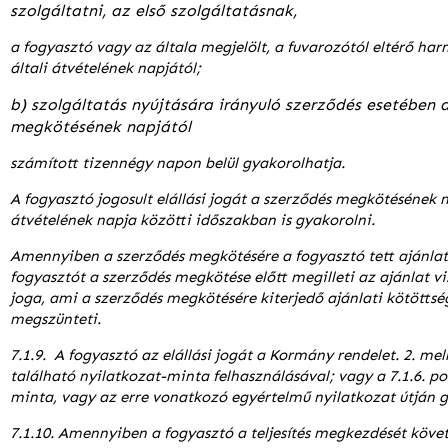
szolgáltatni, az első szolgáltatásnak,
a fogyasztó vagy az általa megjelölt, a fuvarozótól eltérő ha
általi átvételének napjától;
b) szolgáltatás nyújtására irányuló szerződés esetében 
megkötésének napjától
számított tizennégy napon belül gyakorolhatja.
A fogyasztó jogosult elállási jogát a szerződés megkötésének n
átvételének napja közötti időszakban is gyakorolni.
Amennyiben a szerződés megkötésére a fogyasztó tett ajánlat
fogyasztót a szerződés megkötése előtt megilleti az ajánlat 
joga, ami a szerződés megkötésére kiterjedő ajánlati kötöttsé
megszünteti.
7.1.9. A fogyasztó az elállási jogát a Kormány rendelet. 2. mel
található nyilatkozat-minta felhasználásával; vagy a 7.1.6. p
minta, vagy az erre vonatkozó egyértelmű nyilatkozat útján g
7.1.10. Amennyiben a fogyasztó a teljesítés megkezdését köve