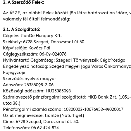
3. A Szerződő Felek:
Az ÁSZF, az alábbi Felek között jön létre határozatlan időre,
valamely fél általi felmondásáig:
3.1. A Szolgáltató:
Cégnév: tianDe Hungary Kft.
Székhely: 6728 Szeged, Dorozsmai út 50.
Képviselője: Kovács Pál
Cégjegyzékszám: 06-09-024076
Nyilvántartó Cégbíróság: Szegedi Törvényszék Cégbírósága
Engedélyező hatóság: Szeged Megyei Jogú Város Önkormányz
Főjegyzője
Szerződés nyelve: magyar
Adószám: 25385098-2-06
Közösségi adószám: HU25385098
Számlavezető pénzforgalmi szolgáltató: MKB Bank Zrt. (1051
utca 38.)
Pénzforgalmi számla száma: 10300002-10676953-49020017
Üzlet megnevezése: tianDe (Naturliget)
Címe: 6728 Szeged, Dorozsmai út. 50.
Telefonszám: 06 62 424-824