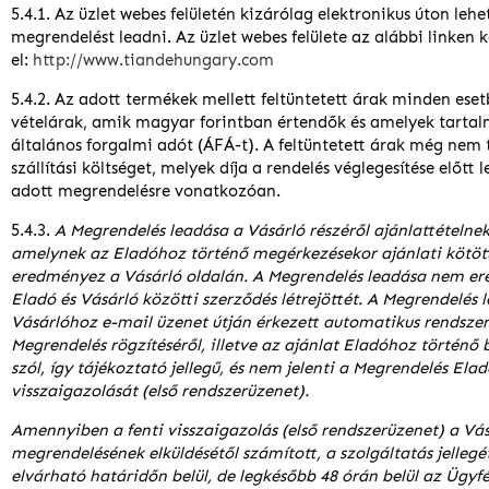
5.4.1. Az üzlet webes felületén kizárólag elektronikus úton lehe
megrendelést leadni. Az üzlet webes felülete az alábbi linken k
el:
http://www.tiandehungary.com
5.4.2. Az adott termékek mellett feltüntetett árak minden ese
vételárak, amik magyar forintban értendők és amelyek tarta
általános forgalmi adót (ÁFÁ-t). A feltüntetett árak még nem
szállítási költséget, melyek díja a rendelés véglegesítése előtt 
adott megrendelésre vonatkozóan.
5.4.3.
A Megrendelés leadása a Vásárló részéről ajánlattételne
amelynek az Eladóhoz történő megérkezésekor ajánlati kötöt
eredményez a Vásárló oldalán. A Megrendelés leadása nem e
Eladó és Vásárló közötti szerződés létrejöttét. A Megrendelés 
Vásárlóhoz e-mail üzenet útján érkezett automatikus rendsze
Megrendelés rögzítéséről, illetve az ajánlat Eladóhoz történő 
szól, így tájékoztató jellegű, és nem jelenti a Megrendelés Elad
visszaigazolását (első rendszerüzenet).
Amennyiben a fenti visszaigazolás (első rendszerüzenet) a Vá
megrendelésének elküldésétől számított, a szolgáltatás jellegé
elvárható határidőn belül, de legkésőbb 48 órán belül az Ügy