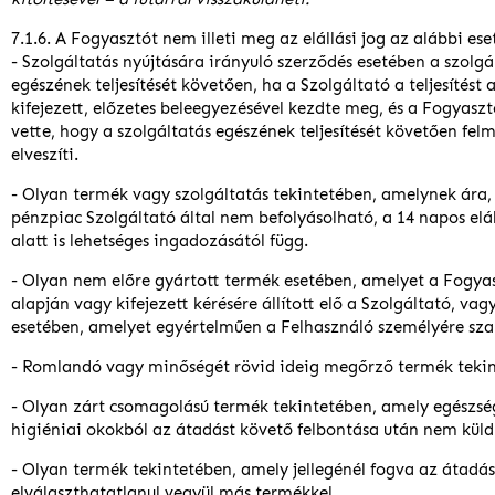
7.1.6. A Fogyasztót nem illeti meg az elállási jog az alábbi es
- Szolgáltatás nyújtására irányuló szerződés esetében a szolgá
egészének teljesítését követően, ha a Szolgáltató a teljesítést
kifejezett, előzetes beleegyezésével kezdte meg, és a Fogyasz
vette, hogy a szolgáltatás egészének teljesítését követően fel
elveszíti.
- Olyan termék vagy szolgáltatás tekintetében, amelynek ára, i
pénzpiac Szolgáltató által nem befolyásolható, a 14 napos elá
alatt is lehetséges ingadozásától függ.
- Olyan nem előre gyártott termék esetében, amelyet a Fogyas
alapján vagy kifejezett kérésére állított elő a Szolgáltató, va
esetében, amelyet egyértelműen a Felhasználó személyére sza
- Romlandó vagy minőségét rövid ideig megőrző termék tekin
- Olyan zárt csomagolású termék tekintetében, amely egészs
higiéniai okokból az átadást követő felbontása után nem küld
- Olyan termék tekintetében, amely jellegénél fogva az átadá
elválaszthatatlanul vegyül más termékkel.