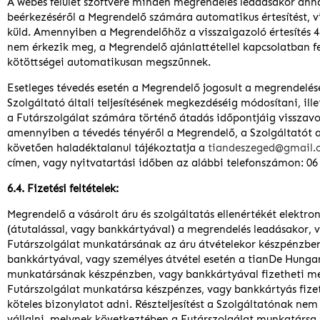
A webes felület szoftvere minden megrendelés leadásakor ann
beérkezéséről a Megrendelő számára automatikus értesítést, v
küld. Amennyiben a Megrendelőhöz a visszaigazoló értesítés 4
nem érkezik meg, a Megrendelő ajánlattétellel kapcsolatban f
kötöttségei automatikusan megszűnnek.
Esetleges tévedés esetén a Megrendelő jogosult a megrendelé
Szolgáltató általi teljesítésének megkezdéséig módosítani, ill
a Futárszolgálat számára történő átadás időpontjáig visszavo
amennyiben a tévedés tényéről a Megrendelő, a Szolgáltatót a
követően haladéktalanul tájékoztatja a
tiandeszeged@gmail.
címen, vagy nyitvatartási időben az alábbi telefonszámon: 06
6.4. Fizetési feltételek:
Megrendelő a vásárolt áru és szolgáltatás ellenértékét elektro
(átutalással, vagy bankkártyával) a megrendelés leadásakor, 
Futárszolgálat munkatársának az áru átvételekor készpénzbe
bankkártyával, vagy személyes átvétel esetén a tianDe Hungar
munkatársának készpénzben, vagy bankkártyával fizetheti m
Futárszolgálat munkatársa készpénzes, vagy bankkártyás fize
köteles bizonylatot adni. Részteljesítést a Szolgáltatónak ne
vállalni, melynek következtében a Futárszolgálat munkatársa