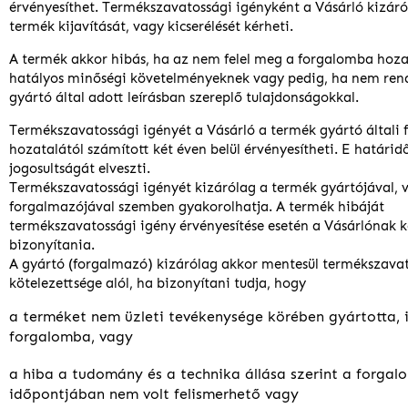
érvényesíthet. Termékszavatossági igényként a Vásárló kizáró
termék kijavítását, vagy kicserélését kérheti.
A termék akkor hibás, ha az nem felel meg a forgalomba hoz
hatályos minőségi követelményeknek vagy pedig, ha nem rend
gyártó által adott leírásban szereplő tulajdonságokkal.
Termékszavatossági igényét a Vásárló a termék gyártó általi
hozatalától számított két éven belül érvényesítheti. E határidő
jogosultságát elveszti.
Termékszavatossági igényét kizárólag a termék gyártójával, 
forgalmazójával szemben gyakorolhatja. A termék hibáját
termékszavatossági igény érvényesítése esetén a Vásárlónak k
bizonyítania.
A gyártó (forgalmazó) kizárólag akkor mentesül termékszava
kötelezettsége alól, ha bizonyítani tudja, hogy
a terméket nem üzleti tevékenysége körében gyártotta, i
forgalomba, vagy
a hiba a tudomány és a technika állása szerint a forga
időpontjában nem volt felismerhető vagy