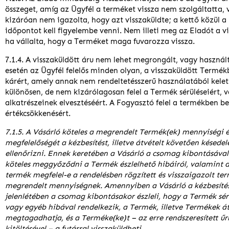
összeget, amíg az Ügyfél a terméket vissza nem szolgáltatta, 
kizáróan nem igazolta, hogy azt visszaküldte; a kettő közül a
időpontot kell figyelembe venni. Nem illeti meg az Eladót a vi
ha vállalta, hogy a Terméket maga fuvarozza vissza.
7.1.4. A visszaküldött áru nem lehet megrongált, vagy használt.
esetén az Ügyfél felelős minden olyan, a visszaküldött Termék
kárért, amely annak nem rendeltetésszerű használatából kelet
különösen, de nem kizárólagosan felel a Termék sérüléseiért,
alkatrészeinek elvesztéséért. A Fogyasztó felel a termékben b
értékcsökkenésért.
7.1.5. A Vásárló köteles a megrendelt Termék(ek) mennyiségi 
megfelelőségét a kézbesítést, illetve átvételt követően késede
ellenőrizni. Ennek keretében a Vásárló a csomag kibontásával
köteles meggyőződni a Termék észlelhető hibáiról, valamint a
termék megfelel-e a rendelésben rögzített és visszaigazolt te
megrendelt mennyiségnek. Amennyiben a Vásárló a kézbesítés
jelenlétében a csomag kibontásakor észleli, hogy a Termék sérü
vagy egyéb hibával rendelkezik, a Termék, illetve Termékek át
megtagadhatja, és a Terméke(ke)t – az erre rendszeresített űr
kitöltésével – a futárral visszaküldheti.