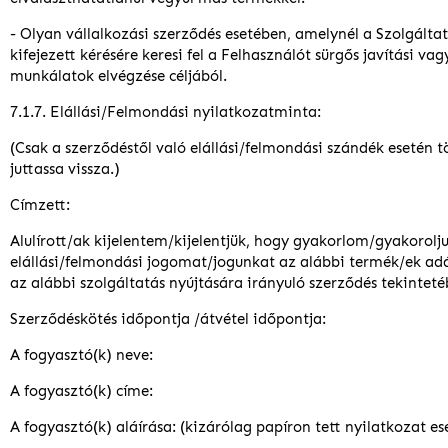
- Olyan vállalkozási szerződés esetében, amelynél a Szolgálta
kifejezett kérésére keresi fel a Felhasználót sürgős javítási va
munkálatok elvégzése céljából.
7.1.7. Elállási/Felmondási nyilatkozatminta:
(Csak a szerződéstől való elállási/felmondási szándék esetén tö
juttassa vissza.)
Címzett:
Alulírott/ak kijelentem/kijelentjük, hogy gyakorlom/gyakorolj
elállási/felmondási jogomat/jogunkat az alábbi termék/ek adá
az alábbi szolgáltatás nyújtására irányuló szerződés tekinteté
Szerződéskötés időpontja /átvétel időpontja:
A fogyasztó(k) neve:
A fogyasztó(k) címe:
A fogyasztó(k) aláírása: (kizárólag papíron tett nyilatkozat es