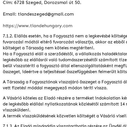
Cím: 6728 Szeged, Dorozsmai út 50.
Email: tiandeszeged@gmail.com
https://www.tiandehungary.com
7.1.2. Elállás esetén, ha a Fogyasztó nem a legkevésbé költség
fuvarozási módtól eltérő fuvarozást választja, akkor az ebből
költséget a Társaság nem köteles megtéríteni.
Ha a Fogyasztó eláll a szerződéstől, a vállalkozás haladéktala
legkésőbb az elállásról való tudomásszerzésétől számított ti
belül visszatéríti a fogyasztó által ellenszolgáltatásként megfiz
összeget, ideértve a teljesítéssel összefüggésben felmerült költs
A Társaság a Fogyasztónak visszajáró összeget a Fogyasztó ál
vett fizetési móddal megegyező módon téríti vissza.
A Vásárló köteles az Eladó részére a terméket indokolatlan ké
de legkésőbb elállási nyilatkozatának közlésétől számított 14
visszaküldeni.
A termék visszaküldésének közvetlen költségét a Vásárló viseli
7.1.3. Az Eladó mindaddig visszatarthatja részére az Ügyfél ált