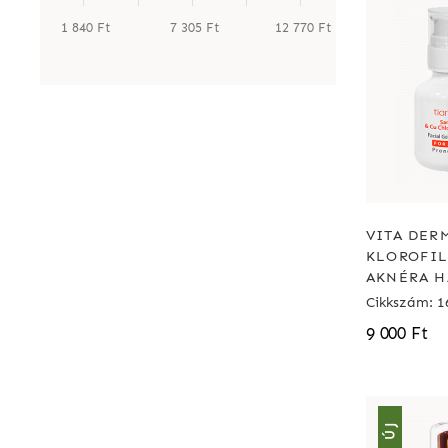
1 840 Ft
7 305 Ft
12 770 Ft
VITA DERM
KLOROFIL
AKNÉRA H
Cikkszám: 1
9 000 Ft
ÚJ