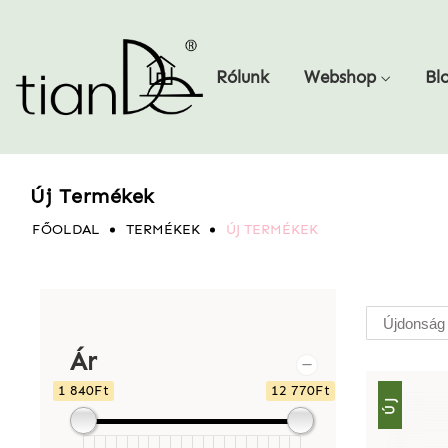
Rólunk
Webshop
Bl
Új Termékek
FŐOLDAL
TERMÉKEK
ÚJ TERMÉKEK
Ár
1 840Ft
12 770Ft
ÚJ