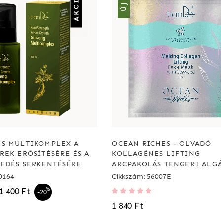
AKCIÓ
ÚJ
S MULTIKOMPLEX A
OCEAN RICHES - OLVADÓ
REK ERŐSÍTÉSÉRE ÉS A
KOLLAGÉNES LIFTING
EDÉS SERKENTÉSÉRE
ARCPAKOLÁS TENGERI ALG
0164
Cikkszám: 56007E
Értékelés:
1 400 Ft
%
-20
100%
1 840 Ft