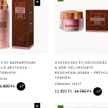
S ÉS BAZSARÓZSÁS
GINZENGES ÉS ORCHIDEÁS
LÓ ARCTONIK -
A BŐR MÉLYREHATÓ
TERMÉK!
REGENERÁLÁSÁRA - PRÉMI
TERMÉK!
0116
Cikkszám: 10117
1 800 Ft
%
-20
11 810 Ft
14 760 Ft
%
-20