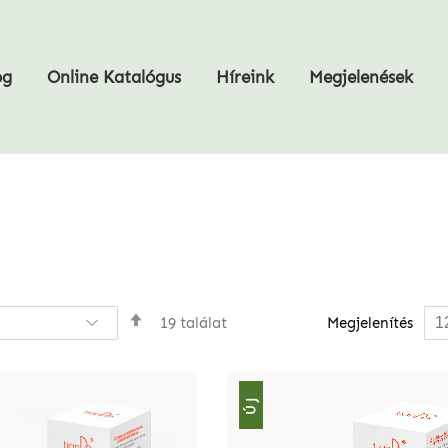
og
Online Katalógus
Híreink
Megjelenések
Csökkenő
19
találat
Megjelenítés
sorrendbe
ÚJ