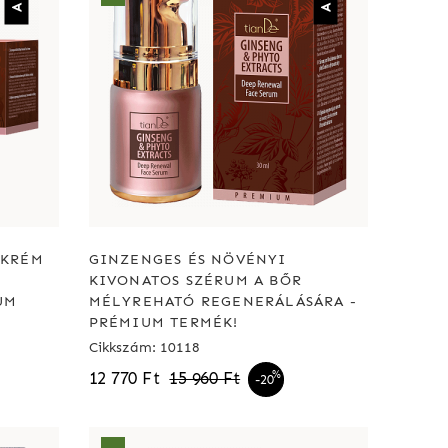
 KRÉM
GINZENGES ÉS NÖVÉNYI
KIVONATOS SZÉRUM A BŐR
UM
MÉLYREHATÓ REGENERÁLÁSÁRA -
PRÉMIUM TERMÉK!
Cikkszám: 10118
12 770 Ft
15 960 Ft
%
-20