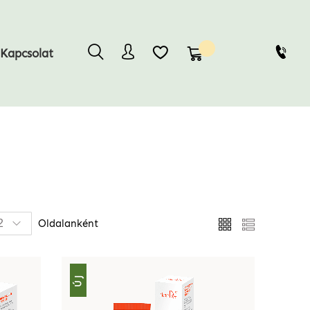
Kosaram
Kapcsolat
Megtekintés
Oldalanként
Rács
Lista
ÚJ