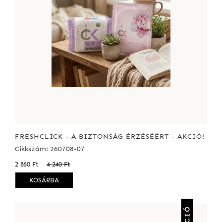
FRESHCLICK - A BIZTONSÁG ÉRZÉSÉÉRT - AKCIÓ!
Cikkszám: 260708-07
2 860 Ft
4 240 Ft
KOSÁRBA
AKCIÓ