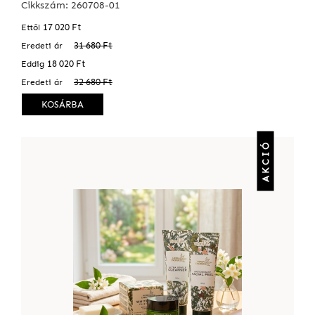
Cikkszám: 260708-01
17 020 Ft
Ettől
31 680 Ft
Eredeti ár
18 020 Ft
Eddig
32 680 Ft
Eredeti ár
KOSÁRBA
AKCIÓ