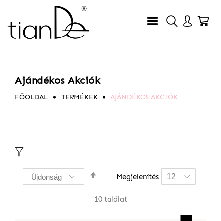
Ajándékos Akciók
FŐOLDAL
TERMÉKEK
AJÁNDÉKOS AKCIÓK
Csökkenő
Megjelenítés
sorrendbe
10
találat