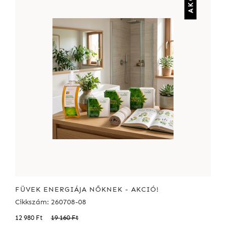
FÜVEK ENERGIÁJA NŐKNEK - AKCIÓ!
Cikkszám: 260708-08
12 980 Ft
19 160 Ft