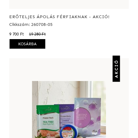
ERŐTELJES ÁPOLÁS FÉRFIAKNAK - AKCIÓ!
Cikkszám: 260708-05
9 700 Ft
19 280 Ft
KOSÁRBA
AKCIÓ