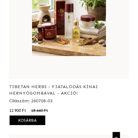
TIBETAN HERBS - FIATALODÁS KÍNAI
HERNYÓGOMBÁVAL - AKCIÓ!
Cikkszám: 260708-03
12 900 Ft
18 440 Ft
KOSÁRBA