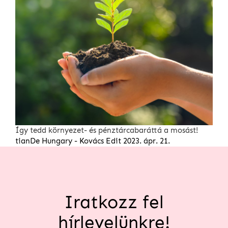
Így tedd környezet- és pénztárcabaráttá a mosást!
tianDe Hungary - Kovács Edit
2023. ápr. 21.
Iratkozz fel
hírlevelünkre!