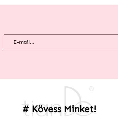
Hírlevél
feliratkozás
# Kövess Minket!