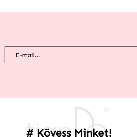
Hírlevél
feliratkozás
# Kövess Minket!