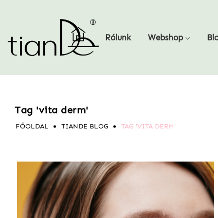
Rólunk
Webshop
Bl
Tag 'vita derm'
FŐOLDAL
TIANDE BLOG
TAG 'VITA DERM'