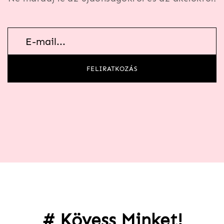
Hírlevél
feliratkozás
FELIRATKOZÁS
# Kövess Minket!