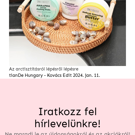
Az arctisztításról lépésről lépésre
tianDe Hungary - Kovács Edit
2024. jan. 11.
Iratkozz fel
hírlevelünkre!
Ne maradj le az újdonságokról és az akciókról!