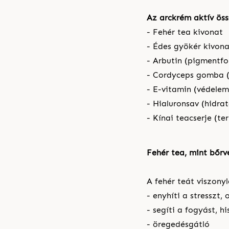
Az arckrém aktív öss
- Fehér tea kivonat
- Édes gyökér kivona
- Arbutin (pigmentfo
- Cordyceps gomba (v
- E-vitamin (védelem
- Hialuronsav (hidra
- Kínai teacserje (t
Fehér tea, mint b
ő
rv
A fehér teát viszony
- enyhíti a stresszt, 
- segíti a fogyást, hi
- öregedésgátló