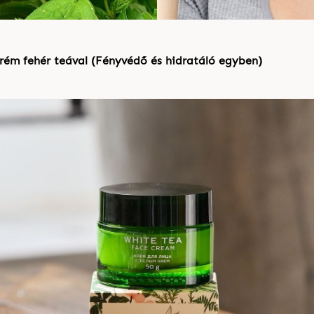
rém fehér teával (
Fényvéd
ő
és hidratáló egyben)