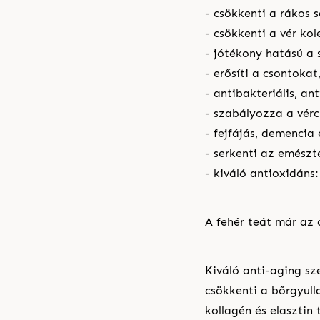
- csökkenti a rákos 
- csökkenti a vér kol
- jótékony hatású a 
- erősíti a csontokat
- antibakteriális, anti
- szabályozza a vérc
- fejfájás, demencia 
- serkenti az emészt
- kiváló antioxidáns
A fehér teát már az 
Kiváló anti-aging sz
csökkenti a bőrgyull
kollagén és elasztin