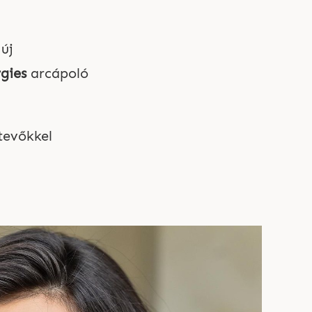
új
gies
arcápoló
tevőkkel