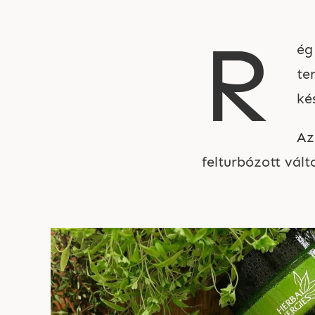
R
ég
te
ké
Az
felturbózott vál