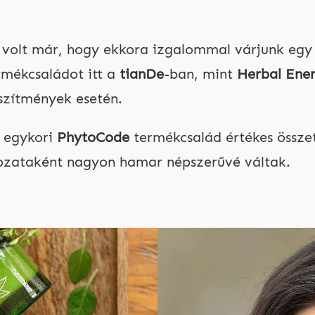
 volt már, hogy ekkora izgalommal várjunk egy 
rmékcsaládot itt a
tianDe
-ban, mint
Herbal Ener
szítmények esetén.
 egykori
PhytoCode
termékcsalád értékes össze
tozataként nagyon hamar népszerűvé váltak.