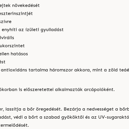
sejtek növekedését
eszterinszintjét
szívre
, enyhíti az ízületi gyulladást
virális
ukorszintet
ellen hatásos
ést
: antioxidáns tartalma háromszor akkora, mint a zöld teá
ókorban is előszeretettel alkalmazták arcápolóként.
er, lassítja a bőr öregedését. Bezárja a nedvességet a bő
adást, védi a bőrt a szabad gyököktől és az UV-sugaraktól
 termelődését.