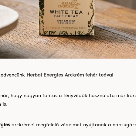
 kedvencünk
Herbal Energies Arckrém fehér teával
már, hogy nagyon fontos a fényvédők használata már kora
 is.
rgies
arckrémei megfelelő védelmet nyújtanak a napsugárz