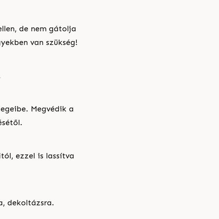
llen, de nem gátolja
gyekben van szükség!
.
tegeibe. Megvédik a
sétől.
l, ezzel is lassítva
a, dekoltázsra.