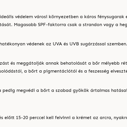
deális védelem városi környezetben a káros fénysugarak e
ztását. Magasabb SPF-faktorra csak a strandon vagy a he
 hatékonyan védenek az UVA és UVB sugárzással szemben
rzást és meggátolják annak behatolását a bőr mélyebb ré
solódástól, a bőrt a pigmentációtól és a feszesség elveszté
 pedig megvédi a bőrt a szabad gyökök ártalmas hatásaitó
 előtt 15-20 perccel kell felvinni a krémet az arcra, nyakr