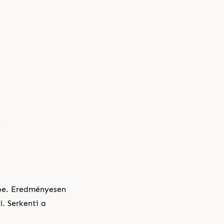
é
rbe. Eredményesen
. Serkenti a