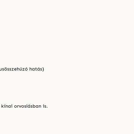
rusösszehúzó hatás)
kínai orvoslásban is.