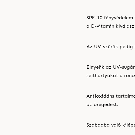
SPF-10 fényvédelem i
a D-vitamin kiválas
Az UV-szűrők pedig
Elnyelik az UV-sugá
sejthártyákat a ronc
Antioxidáns tartalma
az öregedést.
Szabadba való kilépés