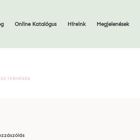
og
Online Katalógus
Híreink
Megjelenések
IES TERMÉKEK
ozzászólás