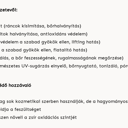
zetevői:
t (ráncok kisimítása, bőrhalványítás)
ltok halványítása, antioxidáns védelem)
édelem a szabad gyökök ellen, lifting hatás)
 a szabad gyökök ellen, fiatalító hatás)
tálás, a bőr feszességének, rugalmasságának megőrzése)
ermészetes UV-sugárzás elnyelő, bőrnyugtató, tonizáló, pó
é
d
ő
hozz
á
val
ó
lag sok kozmetikai szerben használják, de a hagyományos 
oldja a feszültséget
szen növeli a zsír oxidációs szintjét