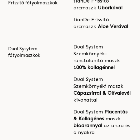
tianDe Frissítő
Frissítő fátyolmaszkok
arcmaszk
Uborkával
tianDe Frissítő
arcmaszk
Aloe Verával
Dual System
Dual Sysytem
Szemkörnyék-
fátyolmaszkok
ránctalanító maszk
100% kollagénnel
Dual System
Szemkörnyéki maszk
Cápazsírral & Olívalevél
kivonattal
Dual System
Placentás
& Kollagénes
maszk
bioarannyal
az arcra és
a nyakra