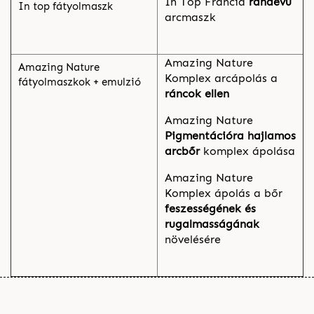
In Top Francia
randevú
In top fátyolmaszk
arcmaszk
Amazing Nature
Amazing Nature
Komplex arcápolás a
fátyolmaszkok + emulzió
ráncok ellen
Amazing Nature
Pigmentációra hajlamos
arcbőr
komplex ápolása
Amazing Nature
Komplex ápolás a bőr
feszességének és
rugalmasságának
növelésére