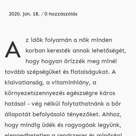
2020. jún. 18.
0 hozzászólás
A
z idők folyamán a nők minden
korban keresték annak lehetőségét,
hogy hogyan őrizzék meg minél
tovább szépségüket és fiatalságukat. A
kialvatlanság, a vitaminhiány, a
környezetszennyezés egészségre káros
hatásai - vég nélkül folytathatnánk a bőr
állapotát befolyásoló tényezőket. Ahhoz,
hogy mindig üdék és ragyogóak legyünk,
elengedhetetlen a rendszeres és minőségi