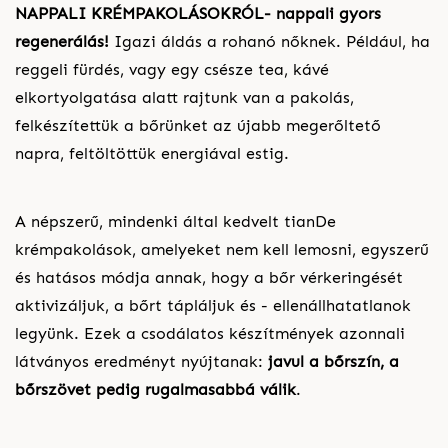
NAPPALI KRÉMPAKOLÁSOKRÓL- nappali gyors
regenerálás!
Igazi áldás a rohanó nőknek. Például, ha
reggeli fürdés, vagy egy csésze tea, kávé
elkortyolgatása alatt rajtunk van a pakolás,
felkészítettük a bőrünket az újabb megerőltető
napra, feltöltöttük energiával estig.
A népszerű, mindenki által kedvelt tianDe
krémpakolások, amelyeket nem kell lemosni, egyszerű
és hatásos módja annak, hogy a bőr vérkeringését
aktivizáljuk, a bőrt tápláljuk és - ellenállhatatlanok
legyünk. Ezek a csodálatos készítmények azonnali
látványos eredményt nyújtanak:
javul a bőrszín, a
bőrszövet pedig rugalmasabbá válik
.