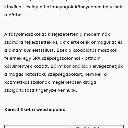
kinyílnak és így a hatóanyagok könnyebben bejutnak
a bőrbe.
A fátyolmaszkokat kifejezetetten a modern nők
számára fejlesztették ki, akik értékelik önmagukat és
a dinamikus életstílust. Ezek a csodálatos maszkok
felérnek egy SPA szépségszalonnal - otthoni
körülmények között. Bármikor önállóan elvégezhetjük
a magas hatásfokú szépségápolást, nem kell a
kozmetikai szalonok meglehetősen drága
szolgáltatásait igénybe vennünk.
Keresd őket a webshopban: