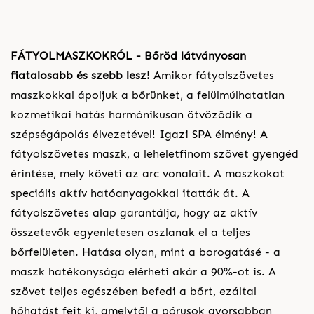
FÁTYOLMASZKOKRÓL - Bőröd látványosan
fiatalosabb és szebb lesz!
Amikor fátyolszövetes
maszkokkal ápoljuk a bőrünket, a felülmúlhatatlan
kozmetikai hatás harmónikusan ötvöződik a
szépségápolás élvezetével! Igazi SPA élmény! A
fátyolszövetes maszk, a leheletfinom szövet gyengéd
érintése, mely követi az arc vonalait. A maszkokat
speciális aktív hatóanyagokkal itatták át. A
fátyolszövetes alap garantálja, hogy az aktív
összetevők egyenletesen oszlanak el a teljes
bőrfelületen. Hatása olyan, mint a borogatásé - a
maszk hatékonysága elérheti akár a 90%-ot is. A
szövet teljes egészében befedi a bőrt, ezáltal
hőhatást fejt ki, amelytől a pórusok gyorsabban