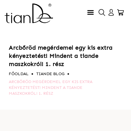
Arcbőröd megérdemel egy kis extra
kényeztetést! Mindent a tiande
maszkokról! 1. rész
FŐOLDAL
TIANDE BLOG
ARCBŐRÖD MEGÉRDEMEL EGY KIS EXTRA
KÉNYEZTETÉST! MINDENT A TIANDE
MASZKOKRÓL! 1. RÉSZ