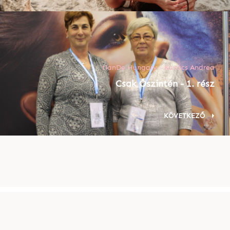
tianDe Hungary - Kovács Andrea
Csak Őszintén - 1. rész
KÖVETKEZŐ