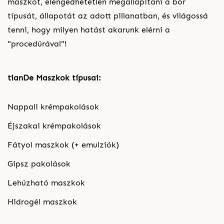
maszkot, elengedhetetlen megállapítani a bőr
típusát, állapotát az adott pillanatban, és világossá
tenni, hogy milyen hatást akarunk elérni a
"procedúrával"!
tianDe Maszkok típusai:
Nappali krémpakolások
Éjszakai krémpakolások
Fátyol maszkok (+ emulziók)
Gipsz pakolások
Lehúzható maszkok
Hidrogél maszkok