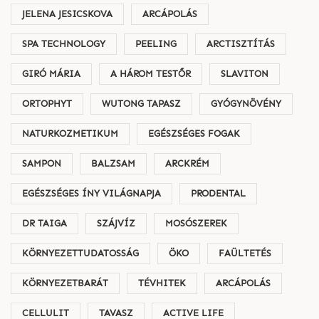
JELENA JESICSKOVA
ARCÁPOLÁS
SPA TECHNOLOGY
PEELING
ARCTISZTÍTÁS
GIRÓ MÁRIA
A HÁROM TESTŐR
SLAVITON
ORTOPHYT
WUTONG TAPASZ
GYÓGYNÖVÉNY
NATURKOZMETIKUM
EGÉSZSÉGES FOGAK
SAMPON
BALZSAM
ARCKRÉM
EGÉSZSÉGES ÍNY VILÁGNAPJA
PRODENTAL
DR TAIGA
SZÁJVÍZ
MOSÓSZEREK
KÖRNYEZETTUDATOSSÁG
ÖKO
FAÜLTETÉS
KÖRNYEZETBARÁT
TÉVHITEK
ARCÁPOLÁS
CELLULIT
TAVASZ
ACTIVE LIFE