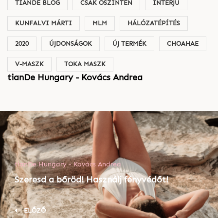
TIANDE BLOG
CSAK ŐSZINTÉN
INTERJÚ
KUNFALVI MÁRTI
MLM
HÁLÓZATÉPÍTÉS
2020
ÚJDONSÁGOK
ÚJ TERMÉK
CHOAHAE
V-MASZK
TOKA MASZK
tianDe Hungary - Kovács Andrea
tianDe Hungary - Kovács Andrea
Szeresd a bőröd! Használj fényvédőt!
ELŐZŐ