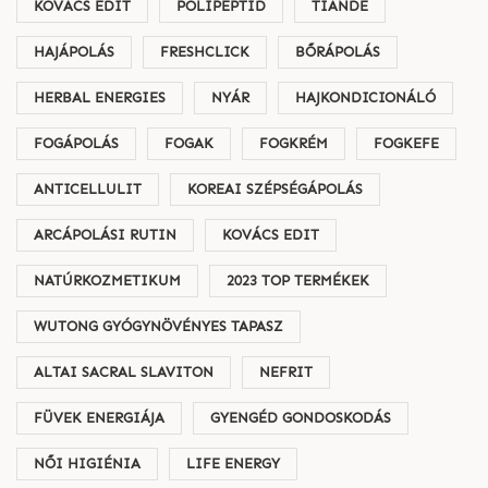
KOVÁCS EDIT
POLIPEPTID
TIANDE
HAJÁPOLÁS
FRESHCLICK
BŐRÁPOLÁS
HERBAL ENERGIES
NYÁR
HAJKONDICIONÁLÓ
FOGÁPOLÁS
FOGAK
FOGKRÉM
FOGKEFE
ANTICELLULIT
KOREAI SZÉPSÉGÁPOLÁS
ARCÁPOLÁSI RUTIN
KOVÁCS EDIT
NATÚRKOZMETIKUM
2023 TOP TERMÉKEK
WUTONG GYÓGYNÖVÉNYES TAPASZ
ALTAI SACRAL SLAVITON
NEFRIT
FÜVEK ENERGIÁJA
GYENGÉD GONDOSKODÁS
NŐI HIGIÉNIA
LIFE ENERGY