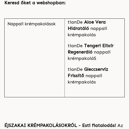
Keresd őket a webshopban:
tianDe
Aloe Vera
Nappali krémpakolások
Hidratáló
nappali
krémpakolás
tianDe
Tengeri Elixír
Regeneráló
nappali
krémpakoláS
tianDe
Gleccservíz
Frissítő
nappali
krémpakolás
ÉJSZAKAI KRÉMPAKOLÁSOKRÓL - Esti fiatalodás!
Az