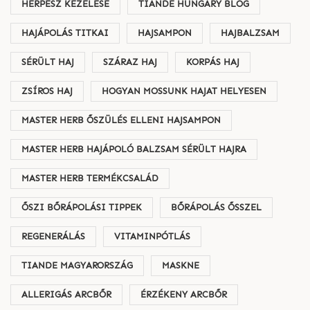
HERPESZ KEZELÉSE
TIANDE HUNGARY BLOG
HAJÁPOLÁS TITKAI
HAJSAMPON
HAJBALZSAM
SÉRÜLT HAJ
SZÁRAZ HAJ
KORPÁS HAJ
ZSÍROS HAJ
HOGYAN MOSSUNK HAJAT HELYESEN
MASTER HERB ŐSZÜLÉS ELLENI HAJSAMPON
MASTER HERB HAJÁPOLÓ BALZSAM SÉRÜLT HAJRA
MASTER HERB TERMÉKCSALÁD
ŐSZI BŐRÁPOLÁSI TIPPEK
BŐRÁPOLÁS ŐSSZEL
REGENERÁLÁS
VITAMINPÓTLÁS
TIANDE MAGYARORSZÁG
MASKNE
ALLERIGÁS ARCBŐR
ÉRZÉKENY ARCBŐR