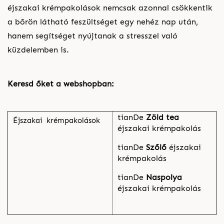
éjszakai krémpakolások nemcsak azonnal csökkentik
a bőrön látható feszültséget egy nehéz nap után,
hanem segítséget nyújtanak a stresszel való
küzdelemben is.
Keresd őket a webshopban:
tianDe
Zöld tea
Éjszakai krémpakolások
éjszakai krémpakolás
tianDe
Szőlő
éjszakai
krémpakolás
tianDe
Naspolya
éjszakai krémpakolás