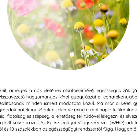
it, amelyek a nők életének alkotóelemévé, egészségük zálogá
 visszavezető hagyományos kínai gyógyászat a leghatékonyabb,
állításának minden ismert módozata közül. Ma már a keleti gyó
gyógymódok hatékonyságukat tekintve mind a mai napig felülmúln
ergia, fiatalság és szépség, a lehetőség teli tüdővel lélegezni és é
meg kell sokszorozni. Az Egészségügyi Világszervezet (WHO) adat
től és 10 százalékban az egészségügyi rendszertől függ. Hogyan 