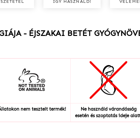
SSZETÉTEL
ÍGY HASZNÁLD!
VÉLEMÉ
RGIÁJA - ÉJSZAKAI BETÉT GYÓGYNÖ
Állatokon nem tesztelt termék!
Ne használd várandósság
esetén és szoptatás ideje alatt