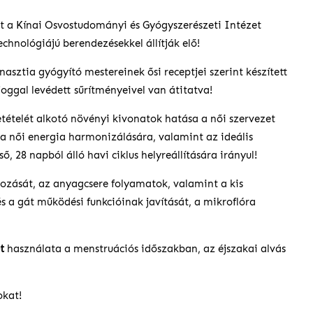
 a Kínai Osvostudományi és Gyógyszerészeti Intézet
technológiájú berendezésekkel állítják elő!
inasztia gyógyító mestereinek ősi receptjei szerint készített
oggal levédett sűrítményeivel van átitatva!
tételét alkotó növényi kivonatok hatása a női szervezet
a női energia harmonizálására, valamint az ideális
 28 napból álló havi ciklus helyreállítására irányul!
yozását, az anyagcsere folyamatok, valamint a kis
 a gát működési funkcióinak javítását, a mikroflóra
t
használata a menstruációs időszakban, az éjszakai alvás
okat!