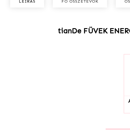
LEÍRÁS
FŐ ÖSSZETEVŐK
Ö
tianDe FÜVEK ENE