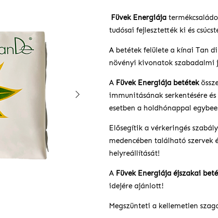
Füvek Energiája
termékcsaládot
tudósai fejlesztették ki és csúcs
A betétek felülete a kínai Tan d
növényi kivonatok szabadalmi j
A
Füvek Energiája betétek
össze
immunitásának serkentésére és 
esetben a holdhónappal egybeeső,
Elősegítik a vérkeringés szabál
medencében található szervek és
helyreállítását!
A
Füvek Energiája éjszakai
beté
idejére ajánlott!
Megszünteti a kellemetlen szag