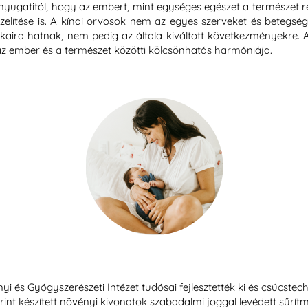
yugatitól, hogy az embert, mint egységes egészet a természet ré
elítése is. A kínai orvosok nem az egyes szerveket és betegség
aira hatnak, nem pedig az általa kiváltott következményekre. A
az ember és a természet közötti kölcsönhatás harmóniája.
 és Gyógyszerészeti Intézet tudósai fejlesztették ki és csúcstechn
rint készített növényi kivonatok szabadalmi joggal levédett sűrítm