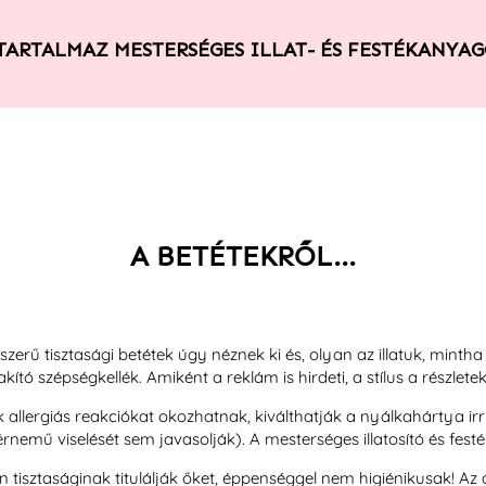
TARTALMAZ MESTERSÉGES ILLAT- ÉS FESTÉKANYAG
A BETÉTEKRŐL...
zerű tisztasági betétek úgy néznek ki és, olyan az illatuk, mintha
akító szépségkellék. Amiként a reklám is hirdeti, a stílus a részlet
k allergiás reakciókat okozhatnak, kiválthatják a nyálkahártya ir
nemű viselését sem javasolják). A mesterséges illatosító és fest
isztaságinak titulálják őket, éppenséggel nem higiénikusak! Az á