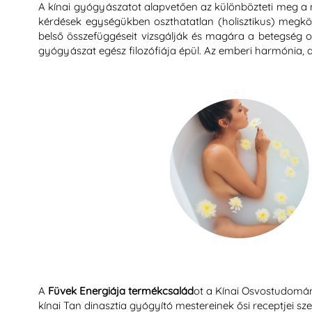
A kínai gyógyászatot alapvetően az különbözteti meg a n
kérdések egységükben oszthatatlan (holisztikus) megköz
belső összefüggéseit vizsgálják és magára a betegség ok
gyógyászat egész filozófiája épül. Az emberi harmónia, 
A
Füvek Energiája termékcsalád
ot a Kínai Osvostudományi
kínai Tan dinasztia gyógyító mestereinek ősi receptjei sze