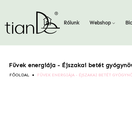
Rólunk
Webshop
Bl
Füvek energiája - Éjszakai betét gyógynö
FŐOLDAL
FÜVEK ENERGIÁJA - ÉJSZAKAI BETÉT GYÓGYN
Ugrás
Ugrás
a
a
képgaléria
képgaléria
végére
elejére