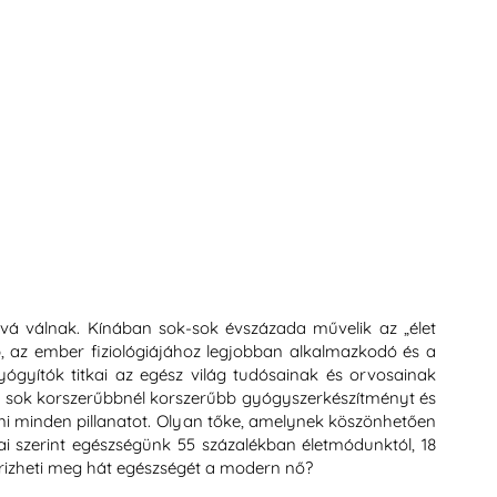
vá válnak. Kínában sok-sok évszázada művelik az „élet
 az ember fiziológiájához legjobban alkalmazkodó és a
gyítók titkai az egész világ tudósainak és orvosainak
ak sok korszerűbbnél korszerűbb gyógyszerkészítményt és
lvezni minden pillanatot. Olyan tőke, amelynek köszönhetően
ai szerint egészségünk 55 százalékban életmódunktól, 18
őrizheti meg hát egészségét a modern nő?