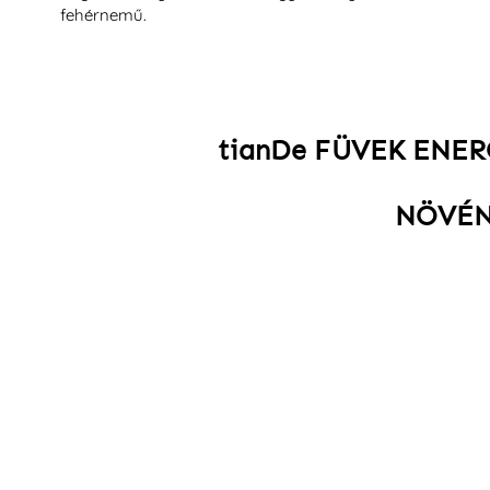
fehérnemű.
tianDe FÜVEK ENE
NÖVÉN