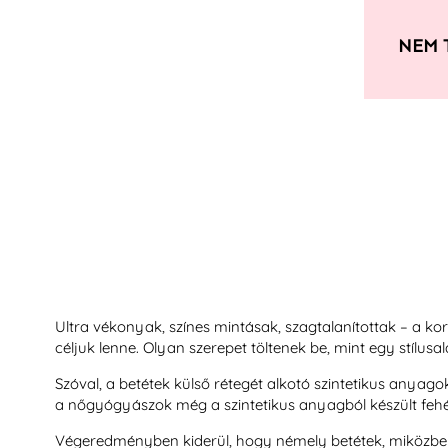
NEM 
Ultra vékonyak, színes mintásak, szagtalanítottak – a kors
céljuk lenne. Olyan szerepet töltenek be, mint egy stílusal
Szóval, a betétek külső rétegét alkotó szintetikus anyago
a nőgyógyászok még a szintetikus anyagból készült fehér
Végeredményben kiderül, hogy némely betétek, miközben t