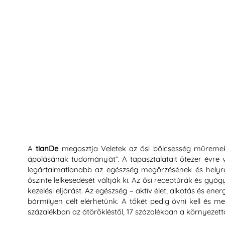
A
tianDe
megosztja Veletek az ősi bölcsesség műremeke
ápolásának tudományát”. A tapasztalatait ötezer évre
legártalmatlanabb az egészség megőrzésének és helyre
őszinte lelkesedését váltják ki. Az ősi receptúrák és 
kezelési eljárást. Az egészség – aktív élet, alkotás és en
bármilyen célt elérhetünk. A tőkét pedig óvni kell és 
százalékban az átörökléstől, 17 százalékban a környezet