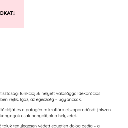
OKAT!
 tisztasági funkciójuk helyett valósággal dekorációs
ekben rejlik. Igaz, az egészség – ugyancsak.
ritációját és a patogén mikroflóra elszaporodását (hiszen
ékanyagok csak bonyolítják a helyzetet.
ltaluk ténylegesen védett egyetlen dolog pedig – a