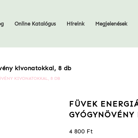
og
Online Katalógus
Híreink
Megjelenések
vény kivonatokkal, 8 db
ÖVÉNY KIVONATOKKAL, 8 DB
FÜVEK ENERGIÁ
GYÓGYNÖVÉNY 
4 800 Ft