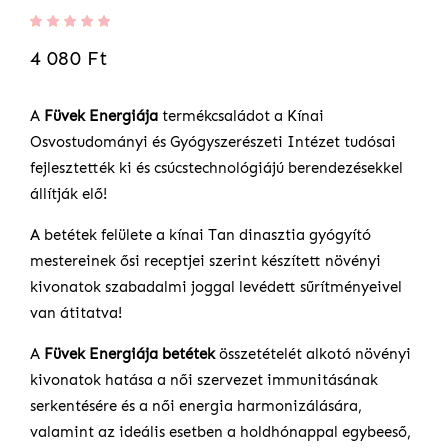
Értékelés:
100
%
4 080 Ft
of
100
A
Füvek Energiája
termékcsaládot a Kínai
Osvostudományi és Gyógyszerészeti Intézet tudósai
fejlesztették ki és csúcstechnológiájú berendezésekkel
állítják elő!
A betétek felülete a kínai Tan dinasztia gyógyító
mestereinek ősi receptjei szerint készített növényi
kivonatok szabadalmi joggal levédett sűrítményeivel
van átitatva!
A
Füvek Energiája betétek
összetételét alkotó növényi
kivonatok hatása a női szervezet immunitásának
serkentésére és a női energia harmonizálására,
valamint az ideális esetben a holdhónappal egybeeső,