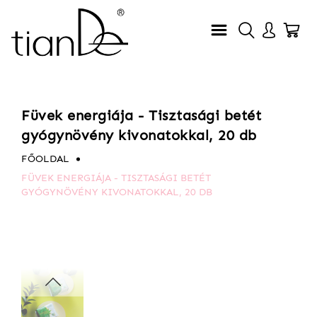
Füvek energiája - Tisztasági betét
gyógynövény kivonatokkal, 20 db
FŐOLDAL
FÜVEK ENERGIÁJA - TISZTASÁGI BETÉT
GYÓGYNÖVÉNY KIVONATOKKAL, 20 DB
Ugrás
Ugrás
a
a
képgaléria
képgaléria
végére
elejére