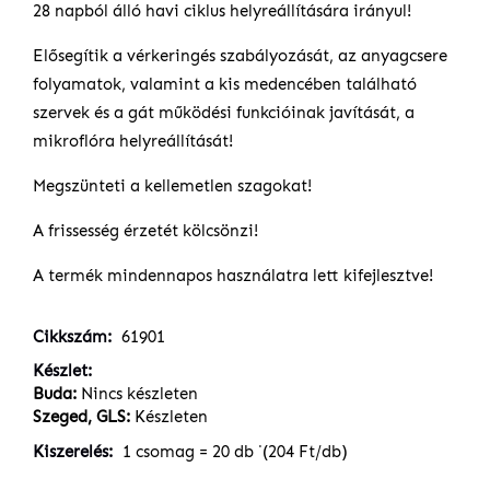
28 napból álló havi ciklus helyreállítására irányul!
Elősegítik a vérkeringés szabályozását, az anyagcsere
folyamatok, valamint a kis medencében található
szervek és a gát működési funkcióinak javítását, a
mikroflóra helyreállítását!
Megszünteti a kellemetlen szagokat!
A frissesség érzetét kölcsönzi!
A termék mindennapos használatra lett kifejlesztve!
Cikkszám
61901
Készlet
Buda:
Nincs készleten
Szeged, GLS:
Készleten
Kiszerelés
1 csomag = 20 db ˙(204 Ft/db)