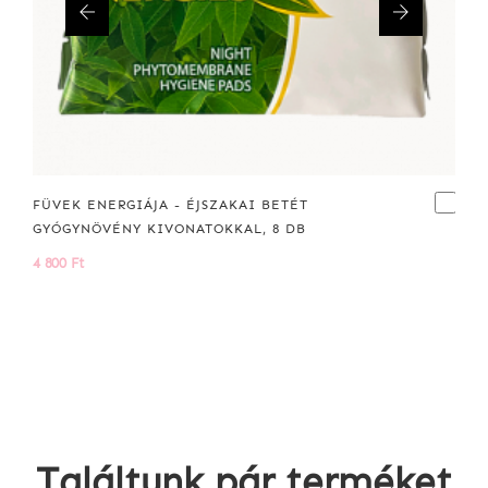
FÜVEK ENERGIÁJA - ÉJSZAKAI BETÉT
GYÓGYNÖVÉNY KIVONATOKKAL, 8 DB
4 800 Ft
Találtunk pár terméket