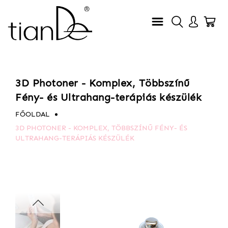
3D Photoner - Komplex, Többszínű
Fény- és Ultrahang-terápiás készülék
FŐOLDAL
3D PHOTONER - KOMPLEX, TÖBBSZÍNŰ FÉNY- ÉS
ULTRAHANG-TERÁPIÁS KÉSZÜLÉK
Ugrás
Ugrás
a
a
képgaléria
képgaléria
végére
elejére