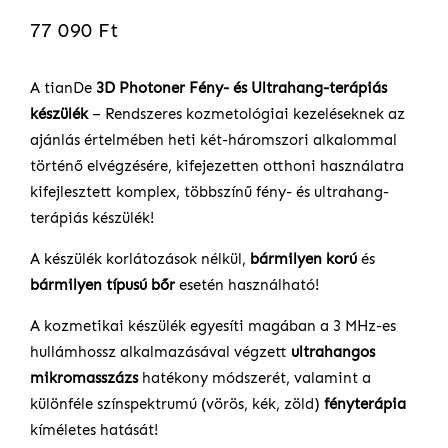
77 090 Ft
A tianDe
3D Photoner
Fény- és Ultrahang-terápiás
készülék
– Rendszeres kozmetológiai kezeléseknek az
ajánlás értelmében heti két-háromszori alkalommal
történő elvégzésére, kifejezetten otthoni használatra
kifejlesztett komplex, többszínű fény- és ultrahang-
terápiás készülék!
A készülék korlátozások nélkül,
bármilyen korú
és
bármilyen típusú bőr
esetén használható!
A kozmetikai készülék egyesíti magában a 3 MHz-es
hullámhossz alkalmazásával végzett
ultrahangos
mikromasszázs
hatékony módszerét, valamint a
különféle színspektrumú (vörös, kék, zöld)
fényterápia
kíméletes hatását!