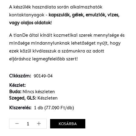
A készülék használata során alkalmazhatók
kontaktanyagok -
kapszulák,
gélek, emulziók, vizes,
vagy olajos oldatok
!
A tianDe által kínált kozmetikai szerek mennyisége és
minősége mindannyiunknak lehetőséget nyújt, hogy
ezek közül kiválasszuk a számunkra az adott
eljáráshoz legmegfelelőbb szert!
Cikkszám
90149-04
Készlet
Buda:
Nincs készleten
Szeged, GLS:
Készleten
Kiszerelés
1 db (77.090 Ft/db)
KOSÁRBA