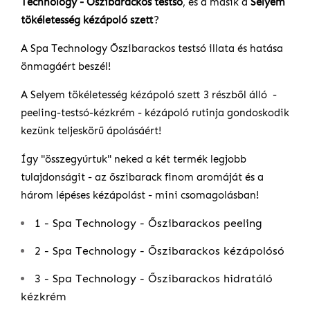
Technology - Őszibarackos testsó
, és a másik a
Selyem
tökéletesség kézápoló szett
?
A Spa Technology Őszibarackos testsó illata és hatása
önmagáért beszél!
A Selyem tökéletesség kézápoló szett 3 részből álló -
peeling-testsó-kézkrém - kézápoló rutinja gondoskodik
kezünk teljeskörű ápolásáért!
Így "összegyúrtuk" neked a két termék legjobb
tulajdonságit - az őszibarack finom aromáját és a
három lépéses kézápolást - mini csomagolásban!
1 - Spa Technology - Őszibarackos peeling
2 - Spa Technology - Őszibarackos kézápolósó
3 - Spa Technology - Őszibarackos hidratáló
kézkrém