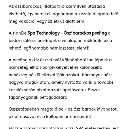
Az őszibarackos, illatos trió bármilyen utazásra
elvihető, így nem kell aggódnod a kezeid állapota felől
még vakáció, vagy üzleti út alatt sem!
A tianDe
Spa Technology - Őszibarackos peeling
a
bedörzsöléses peelingek elve alapján működik, ez a
lehető legfinomabb hámlasztást jelenti!
A peeling aktív összetevői kölcsönhatásba lépnek a
hámréteg elhalt bőrpikkelyeivel és különösebb
nehézség nélkül eltávolítják azokat, bársonyos bőrt
hagyva maguk után, amely nyitottá válik a további
kezelés során alkalmazott ápolószerek összes
tápanyagának befogadására!
Összetételében megtalálod - az őszibarack kivonatot,
az almasavat és a kollagén aminosavait!
Használatával garantáltan igazi SPA életérzésben lesz