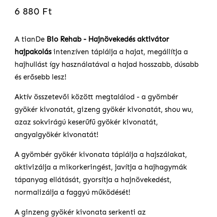
100
%
6 880 Ft
of
100
A tianDe
Bio Rehab - Hajnövekedés aktivátor
hajpakolás
intenzíven táplálja a hajat, megállítja a
hajhullást így használatával a hajad hosszabb, dúsabb
és erősebb lesz!
Aktív összetevői között megtalálod - a gyömbér
gyökér kivonatát, gizeng gyökér kivonatát, shou wu,
azaz sokvirágú keserűfű gyökér kivonatát,
angyalgyökér kivonatát!
A gyömbér gyökér kivonata táplálja a hajszálakat,
aktivizálja a mikorkeringést, javítja a hajhagymák
tápanyag ellátását, gyorsítja a hajnövekedést,
normalizálja a faggyú működését!
A ginzeng gyökér kivonata serkenti az