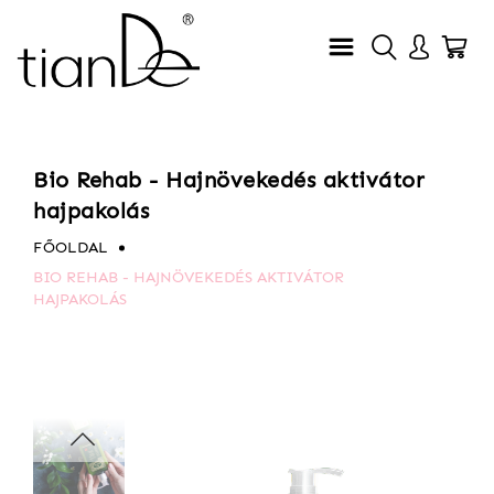
Bio Rehab - Hajnövekedés aktivátor
hajpakolás
FŐOLDAL
BIO REHAB - HAJNÖVEKEDÉS AKTIVÁTOR
HAJPAKOLÁS
Ugrás
Ugrás
a
a
képgaléria
képgaléria
végére
elejére