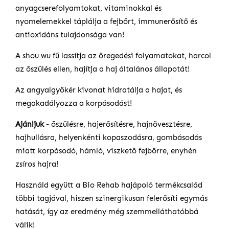
anyagcserefolyamtokat, vitaminokkal és
nyomelemekkel táplálja a fejbőrt, immunerősítő és
antioxidáns tulajdonsága van!
A shou wu fű lassítja az öregedési folyamatokat, harcol
az őszülés ellen, hajítja a haj általános állapotát!
Az angyalgyökér kivonat hidratálja a hajat, és
megakadályozza a korpásodást!
Ajánljuk
- őszülésre, hajerősítésre, hajnövesztésre,
hajhullásra, helyenkénti kopaszodásra, gombásodás
miatt korpásodó, hámló, viszkető fejbőrre, enyhén
zsíros hajra!
Használd együtt a Bio Rehab hajápoló termékcsalád
többi tagjával, hiszen szinergikusan felerősíti egymás
hatását, így az eredmény még szemmelláthatóbbá
válik!