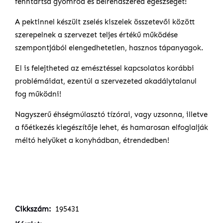
fenntartsd gyomrod és bélrendszered egészségét!
A pektinnel készült zselés kiszelek összetevői között
szerepelnek a szervezet teljes értékű működése
szempontjából elengedhetetlen, hasznos tápanyagok.
El is felejtheted az emésztéssel kapcsolatos korábbi
problémáidat, ezentúl a szervezeted akadálytalanul
fog működni!
Nagyszerű éhségmúlasztó tízórai, vagy uzsonna, illetve
a főétkezés kiegészítője lehet, és hamarosan elfoglalják
méltó helyüket a konyhádban, étrendedben!
Cikkszám
195431