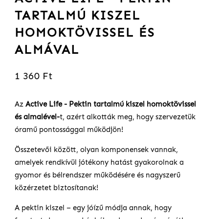
TARTALMÚ KISZEL
HOMOKTÖVISSEL ÉS
ALMÁVAL
1 360 Ft
Az
Active Life - Pektin tartalmú kiszel homoktövissel
és almalével-
t, azért alkották meg, hogy szervezetük
óramű pontossággal működjön!
Összetevői között, olyan komponensek vannak,
amelyek rendkívül jótékony hatást gyakorolnak a
gyomor és bélrendszer működésére és nagyszerű
közérzetet biztosítanak!
A pektin kiszel – egy jóízű módja annak, hogy