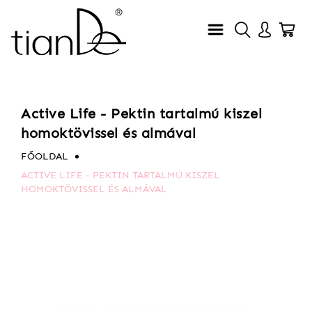
Active Life - Pektin tartalmú kiszel
homoktövissel és almával
FŐOLDAL
ACTIVE LIFE - PEKTIN TARTALMÚ KISZEL
HOMOKTÖVISSEL ÉS ALMÁVAL
Ugrás
Ugrás
a
a
képgaléria
képgaléria
végére
elejére