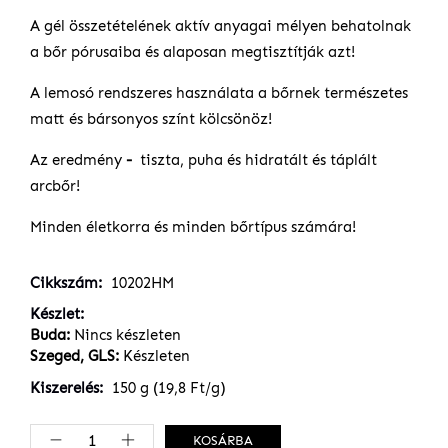
A gél összetételének aktív anyagai mélyen behatolnak
a bőr pórusaiba és alaposan megtisztítják azt!
A lemosó rendszeres használata a bőrnek természetes
matt és bársonyos színt kölcsönöz!
Az eredmény
-
tiszta, puha és hidratált és táplált
arcbőr!
Minden életkorra és minden bőrtípus számára!
Cikkszám
10202HM
Készlet
Buda:
Nincs készleten
Szeged, GLS:
Készleten
Kiszerelés
150 g (19,8 Ft/g)
KOSÁRBA