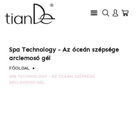
Spa Technology - Az óceán szépsége
arclemosó gél
FŐOLDAL
SPA TECHNOLOGY - AZ ÓCEÁN SZÉPSÉGE
ARCLEMOSÓ GÉL
Ugrás
Ugrás
a
a
képgaléria
képgaléria
végére
elejére