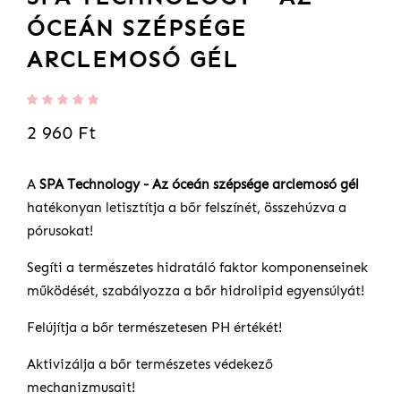
ÓCEÁN SZÉPSÉGE
ARCLEMOSÓ GÉL
Értékelés:
100
%
2 960 Ft
of
100
A
SPA Technology - Az óceán szépsége arclemosó gél
hatékonyan letisztítja a bőr felszínét, összehúzva a
pórusokat!
Segíti a természetes hidratáló faktor komponenseinek
működését, szabályozza a bőr hidrolipid egyensúlyát!
Felújítja a bőr természetesen PH értékét!
Aktivizálja a bőr természetes védekező
mechanizmusait!