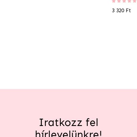
Értékelés:
100%
3 320 Ft
Iratkozz fel
hírlevelünkre!