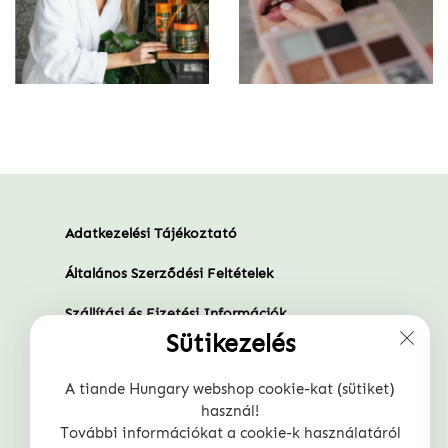
Adatkezelési Tájékoztató
Általános Szerződési Feltételek
Szállítási és Fizetési Információk
Sütikezelés
Szaküzletünk
A tiande Hungary webshop cookie-kat (sütiket)
Gyakran Ismételt Kérdések
használ!
További információkat a cookie-k használatáról
Törzsvásárlói program