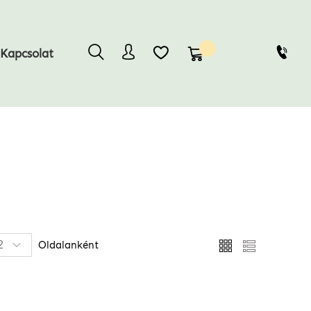
Kosaram
Kapcsolat
Megtekintés
Oldalanként
Rács
Lista