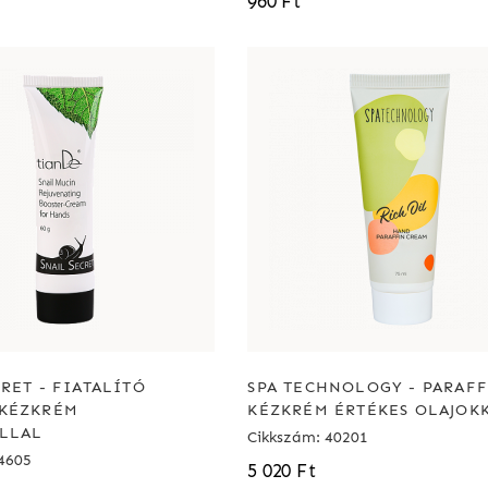
960 Ft
RET - FIATALÍTÓ
SPA TECHNOLOGY - PARAF
-KÉZKRÉM
KÉZKRÉM ÉRTÉKES OLAJOK
LLAL
Cikkszám: 40201
4605
5 020 Ft