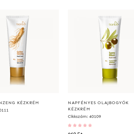
NZENG KÉZKRÉM
NAPFÉNYES OLAJBOGYÓK
KÉZKRÉM
0111
Cikkszám: 40109
Értékelés:
100%