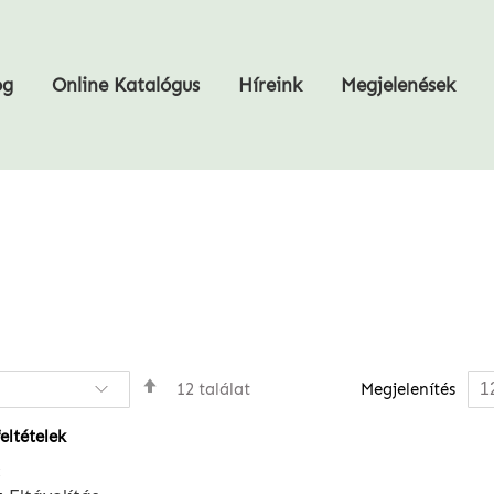
og
Online Katalógus
Híreink
Megjelenések
Csökkenő
12
találat
Megjelenítés
sorrendbe
eltételek