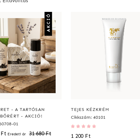
k
Eltávolítás
AKCIÓ
RET - A TARTÓSAN
TEJES KÉZKRÉM
BŐRÉRT - AKCIÓ!
Cikkszám: 40101
60708-01
Értékelés:
100%
 Ft
31 680 Ft
Eredeti ár
1 200 Ft