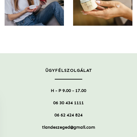
ÜGYFÉLSZOLGÁLAT
H - P 9.00 - 17.00
06 30 434 1111
06 62 424 824
tiandeszeged@gmail.com