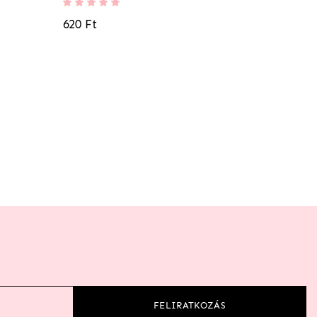
Értékelés:
100%
620 Ft
FELIRATKOZÁS