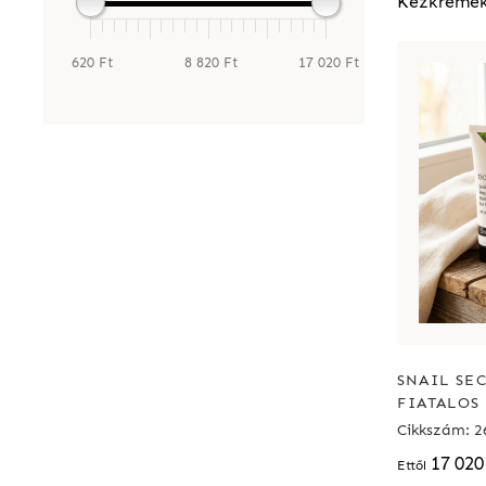
Kézkréme
620 Ft
8 820 Ft
17 020 Ft
SNAIL SEC
FIATALOS 
Cikkszám: 2
17 020
Ettől