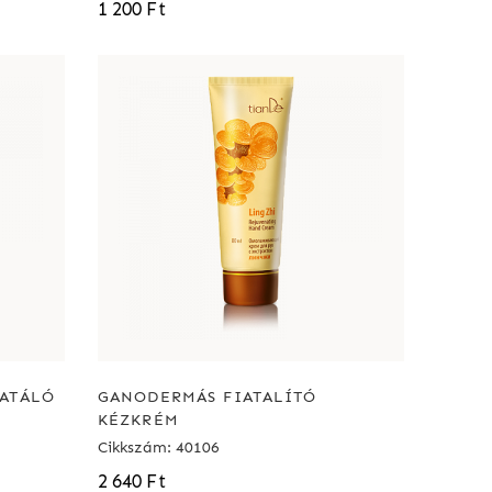
1 200 Ft
RATÁLÓ
GANODERMÁS FIATALÍTÓ
KÉZKRÉM
Cikkszám: 40106
2 640 Ft